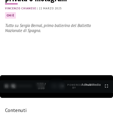
VINCENZO CHIANESE
|
22 MARZO 2025
CHI È
Tutto su Sergio Bernal, primo ballerino del Balletto
Nazionale di Spagna.
0:21 /
Ad
hub
Media
POWERED
1
/
2
3:35
BY
Contenuti