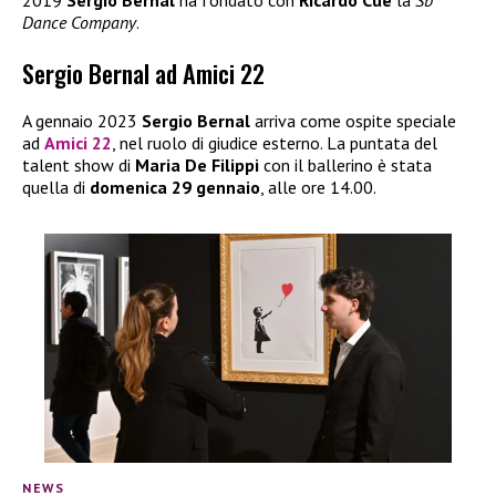
2019
Sergio Bernal
ha fondato con
Ricardo Cue
la
Sb
Dance Company
.
Sergio Bernal ad Amici 22
A gennaio 2023
Sergio Bernal
arriva come ospite speciale
ad
Amici 22
, nel ruolo di giudice esterno. La puntata del
talent show di
Maria De Filippi
con il ballerino è stata
quella di
domenica 29 gennaio
, alle ore 14.00.
NEWS