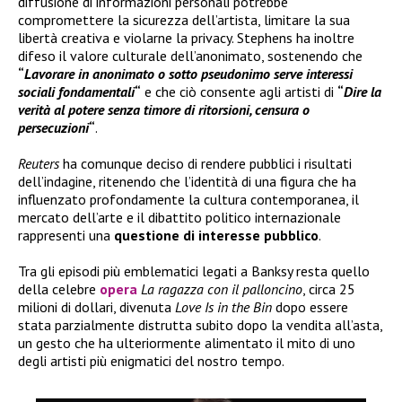
diffusione di informazioni personali potrebbe
compromettere la sicurezza dell’artista, limitare la sua
libertà creativa e violarne la privacy. Stephens ha inoltre
difeso il valore culturale dell’anonimato, sostenendo che
“
Lavorare in anonimato o sotto pseudonimo serve interessi
sociali fondamentali
“
e che ciò consente agli artisti di
“
Dire la
verità al potere senza timore di ritorsioni, censura o
persecuzioni
“
.
Reuters
ha comunque deciso di rendere pubblici i risultati
dell’indagine, ritenendo che l’identità di una figura che ha
influenzato profondamente la cultura contemporanea, il
mercato dell’arte e il dibattito politico internazionale
rappresenti una
questione di interesse pubblico
.
Tra gli episodi più emblematici legati a Banksy resta quello
della celebre
opera
La ragazza con il palloncino
, circa 25
milioni di dollari, divenuta
Love Is in the Bin
dopo essere
stata parzialmente distrutta subito dopo la vendita all’asta,
un gesto che ha ulteriormente alimentato il mito di uno
degli artisti più enigmatici del nostro tempo.