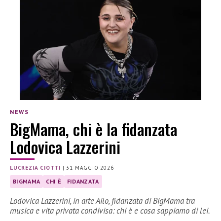
NEWS
BigMama, chi è la fidanzata
Lodovica Lazzerini
LUCREZIA CIOTTI
|
31 MAGGIO 2026
BIGMAMA
CHI È
FIDANZATA
Lodovica Lazzerini, in arte Ailo, fidanzata di BigMama tra
musica e vita privata condivisa: chi è e cosa sappiamo di lei.