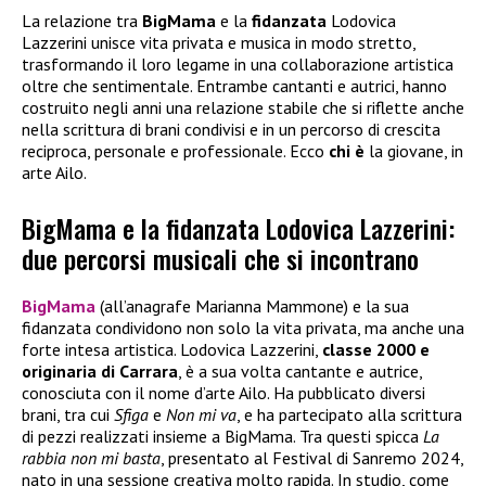
La relazione tra
BigMama
e la
fidanzata
Lodovica
Lazzerini unisce vita privata e musica in modo stretto,
trasformando il loro legame in una collaborazione artistica
oltre che sentimentale. Entrambe cantanti e autrici, hanno
costruito negli anni una relazione stabile che si riflette anche
nella scrittura di brani condivisi e in un percorso di crescita
reciproca, personale e professionale. Ecco
chi è
la giovane, in
arte Ailo.
BigMama e la fidanzata Lodovica Lazzerini:
due percorsi musicali che si incontrano
BigMama
(all’anagrafe Marianna Mammone) e la sua
fidanzata condividono non solo la vita privata, ma anche una
forte intesa artistica. Lodovica Lazzerini,
classe 2000 e
originaria di Carrara
, è a sua volta cantante e autrice,
conosciuta con il nome d’arte Ailo. Ha pubblicato diversi
brani, tra cui
Sfiga
e
Non mi va
, e ha partecipato alla scrittura
di pezzi realizzati insieme a BigMama. Tra questi spicca
La
rabbia non mi basta
, presentato al Festival di Sanremo 2024,
nato in una sessione creativa molto rapida. In studio, come