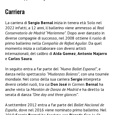
Carriera
La carriera di
Sergio Bernal
inizia in tenera età. Solo nel
2022 infatti, a 12 anni, il ballerino viene ammesso al
Real
Conservatorio de Madrid “Mariemma”
. Dopo aver danzato in
diverse compagnie di successo, nel 2008 ottiene il ruolo di
primo ballerino nella
Compañía de Rafael Aguilar
. Da quel
momento inizia a collaborare con diversi artisti
internazionali, del calibro di
Aída Gomez
,
Antonio Najarro
e
Carlos Saura
.
In seguito entra a far parte del
“Nuevo Ballet Espanol”
, e
danza nello spettacolo
“Mudanzas Boleras”
, con una tournée
mondiale. Nel corso della sua carriera
Sergio
interpreta
diversi celebri ruoli, tra cui
Don José
in
Carmen
.
Bernal
ha
anche vinto la
Maratón de Danza de Madrid
e ha diretto la
serata di danza
“One day and three glances”
.
A settembre 2012 entra a far parte del
Ballet Nacional de
España
, dove nel 2016 viene nominato primo ballerino. Nel