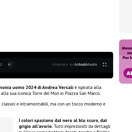
Ad
hub
Media
/
2
POWERED BY
imonia uomo 2024 di Andrea Versali
è ispirata alla
 alla sua iconica Torre dei Mori in Piazza San Marco.
i classici e intramontabili, ma con un tocco moderno e
I colori spaziano dal nero al blu scuro, dal
grigio all’avorio
. Tutti impreziositi da dettagli
in rilievo come bottoni dorati, tasche a filetto