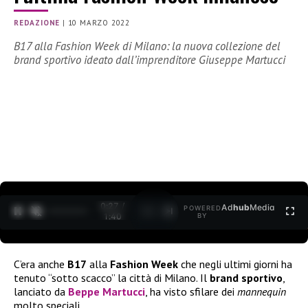
REDAZIONE
|
10 MARZO 2022
B17 alla Fashion Week di Milano: la nuova collezione del
brand sportivo ideato dall’imprenditore Giuseppe Martucci
0:28 /
Ad
hub
Media
POWERED
1
/
2
1:40
BY
C’era anche
B17
alla
Fashion Week
che negli ultimi giorni ha
tenuto “sotto scacco” la città di Milano. Il
brand sportivo
,
lanciato da
Beppe Martucci
, ha visto sfilare dei
mannequin
molto speciali.