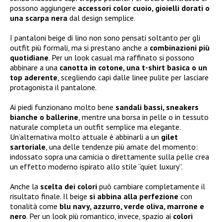
possono aggiungere
accessori color cuoio, gioielli dorati o
una scarpa nera
dal design semplice.
I pantaloni beige di lino non sono pensati soltanto per gli
outfit più formali, ma si prestano anche a
combinazioni più
quotidiane
. Per un look casual ma raffinato si possono
abbinare a una
canotta in cotone, una t-shirt basica o un
top aderente
, scegliendo capi dalle linee pulite per lasciare
protagonista il pantalone.
Ai piedi funzionano molto bene
sandali bassi, sneakers
bianche o ballerine
, mentre una borsa in pelle o in tessuto
naturale completa un outfit semplice ma elegante.
Un’alternativa molto attuale è abbinarli a un
gilet
sartoriale
, una delle tendenze più amate del momento:
indossato sopra una camicia o direttamente sulla pelle crea
un effetto moderno ispirato allo stile “quiet luxury”.
Anche la
scelta dei colori
può cambiare completamente il
risultato finale. Il beige
si abbina alla perfezione
con
tonalità come
blu navy, azzurro, verde oliva, marrone e
nero
. Per un look più romantico, invece, spazio ai
colori