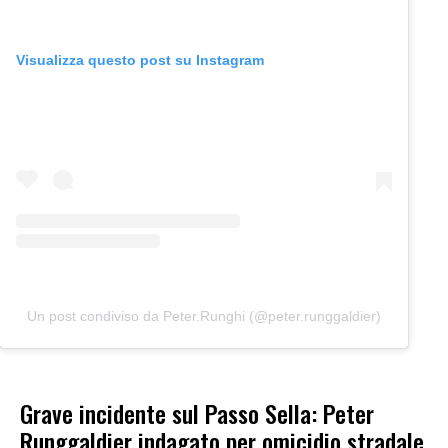
Visualizza questo post su Instagram
Un post condiviso da Peter.Runghi (@peter.runggaldier)
Grave incidente sul Passo Sella: Peter
Runggaldier indagato per omicidio stradale