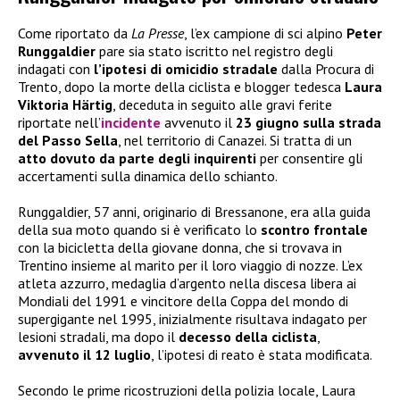
Come riportato da
La Presse
, l’ex campione di sci alpino
Peter
Runggaldier
pare sia stato iscritto nel registro degli
indagati con
l’ipotesi di omicidio stradale
dalla Procura di
Trento, dopo la morte della ciclista e blogger tedesca
Laura
Viktoria Härtig
, deceduta in seguito alle gravi ferite
riportate nell’
incidente
avvenuto il
23 giugno sulla strada
del Passo Sella
, nel territorio di Canazei. Si tratta di un
atto dovuto da parte degli inquirenti
per consentire gli
accertamenti sulla dinamica dello schianto.
Runggaldier, 57 anni, originario di Bressanone, era alla guida
della sua moto quando si è verificato lo
scontro frontale
con la bicicletta della giovane donna, che si trovava in
Trentino insieme al marito per il loro viaggio di nozze. L’ex
atleta azzurro, medaglia d’argento nella discesa libera ai
Mondiali del 1991 e vincitore della Coppa del mondo di
supergigante nel 1995, inizialmente risultava indagato per
lesioni stradali, ma dopo il
decesso della ciclista
,
avvenuto il 12 luglio
, l’ipotesi di reato è stata modificata.
Secondo le prime ricostruzioni della polizia locale, Laura