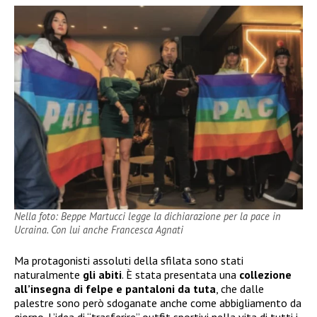
Nella foto: Beppe Martucci legge la dichiarazione per la pace in
Ucraina. Con lui anche Francesca Agnati
Ma protagonisti assoluti della sfilata sono stati
naturalmente
gli abiti
. È stata presentata una
collezione
all’insegna di felpe e pantaloni da tuta
, che dalle
palestre sono però sdoganate anche come abbigliamento da
giorno. L’idea di “trasferire” outfit sportivi nella vita di tutti i