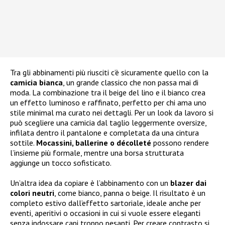
Tra gli abbinamenti più riusciti c’è sicuramente quello con la
camicia bianca
, un grande classico che non passa mai di
moda. La combinazione tra il beige del lino e il bianco crea
un effetto luminoso e raffinato, perfetto per chi ama uno
stile minimal ma curato nei dettagli. Per un look da lavoro si
può scegliere una camicia dal taglio leggermente oversize,
infilata dentro il pantalone e completata da una cintura
sottile.
Mocassini, ballerine o décolleté
possono rendere
l’insieme più formale, mentre una borsa strutturata
aggiunge un tocco sofisticato.
Un’altra idea da copiare è l’abbinamento con un
blazer dai
colori neutri
, come bianco, panna o beige. Il risultato è un
completo estivo dall’effetto sartoriale, ideale anche per
eventi, aperitivi o occasioni in cui si vuole essere eleganti
senza indossare capi troppo pesanti. Per creare contrasto si