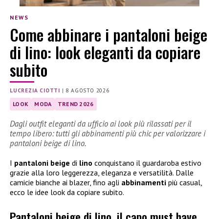
NEWS
Come abbinare i pantaloni beige
di lino: look eleganti da copiare
subito
LUCREZIA CIOTTI
|
8 AGOSTO 2026
LOOK
MODA
TREND 2026
Dagli outfit eleganti da ufficio ai look più rilassati per il
tempo libero: tutti gli abbinamenti più chic per valorizzare i
pantaloni beige di lino.
I
pantaloni beige
di
lino
conquistano il guardaroba estivo
grazie alla loro leggerezza, eleganza e versatilità. Dalle
camicie bianche ai blazer, fino agli
abbinamenti
più casual,
ecco le idee look da copiare subito.
Pantaloni beige di lino, il capo must have