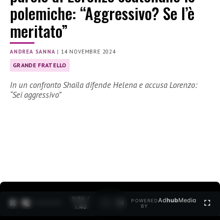
polemiche: “Aggressivo? Se l’è
meritato”
ANDREA SANNA
|
14 NOVEMBRE 2024
GRANDE FRATELLO
In un confronto Shaila difende Helena e accusa Lorenzo:
“Sei aggressivo”
0:28 /
Ad
hub
Media
POWERED
1
/
2
1:40
BY