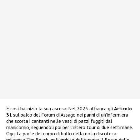
E così ha inizio la sua ascesa. Nel 2023 affianca gli
Articolo
31
sul palco del Forum di Assago nei panni di un’infermiera
che scorta i cantanti nelle vesti di pazzi fuggiti dal
manicomio, seguendoli poi per l’intero tour di due settimane.
Oggi fa parte del corpo di ballo della nota discoteca
milanese The Beach, nell’ambito dell’evento Il Borgo delle