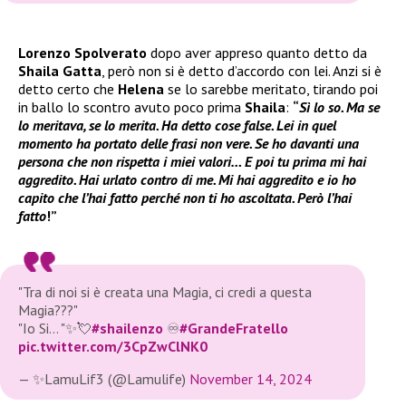
Lorenzo Spolverato
dopo aver appreso quanto detto da
Shaila Gatta
, però non si è detto d’accordo con lei. Anzi si è
detto certo che
Helena
se lo sarebbe meritato, tirando poi
in ballo lo scontro avuto poco prima
Shaila
:
“
Sì lo so. Ma se
lo meritava, se lo merita. Ha detto cose false. Lei in quel
momento ha portato delle frasi non vere. Se ho davanti una
persona che non rispetta i miei valori… E poi tu prima mi hai
aggredito. Hai urlato contro di me. Mi hai aggredito e io ho
capito che l’hai fatto perché non ti ho ascoltata. Però l’hai
fatto
!”
"Tra di noi si è creata una Magia, ci credi a questa
Magia???"
"Io Si… "✨💘
#shailenzo
♾️
#GrandeFratello
pic.twitter.com/3CpZwClNK0
— ✨LamuLif3 (@Lamulife)
November 14, 2024