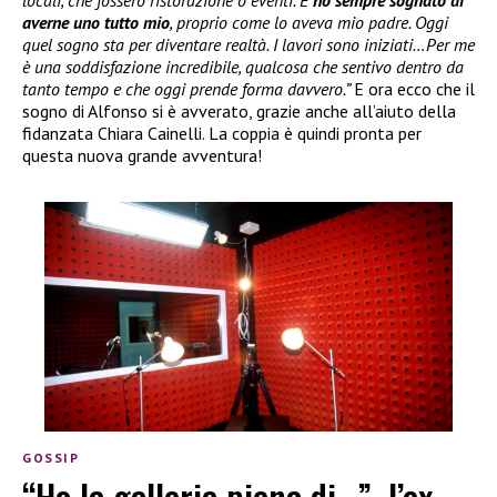
locali, che fossero ristorazione o eventi. E
ho sempre sognato di
averne uno tutto mio
, proprio come lo aveva mio padre. Oggi
quel sogno sta per diventare realtà. I lavori sono iniziati…Per me
è una soddisfazione incredibile, qualcosa che sentivo dentro da
tanto tempo e che oggi prende forma davvero.”
E ora ecco che il
sogno di Alfonso si è avverato, grazie anche all’aiuto della
fidanzata Chiara Cainelli. La coppia è quindi pronta per
questa nuova grande avventura!
GOSSIP
“Ho la galleria piena di…”, l’ex