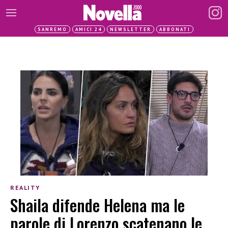
SANREMO
AMICI 24
NEWSLETTER
ABBONATI
REALITY
Shaila difende Helena ma le
parole di Lorenzo scatenano le