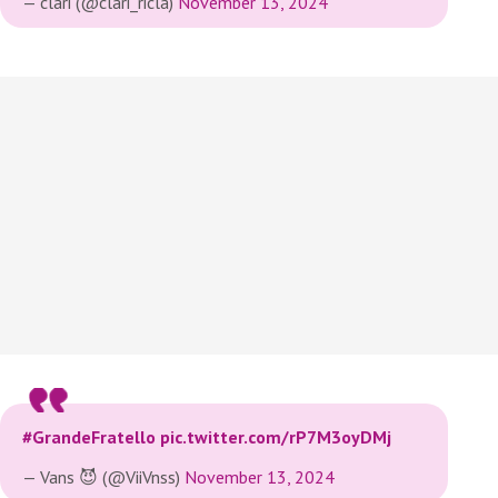
— clari (@clari_ricla)
November 13, 2024
#GrandeFratello
pic.twitter.com/rP7M3oyDMj
— Vans 😈 (@ViiVnss)
November 13, 2024