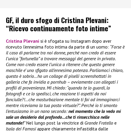
GF, il duro sfogo di Cristina Plevani:
“Ricevo continuamente foto intime”
Cristina Plevani
si è sfogata su Instagram dopo aver
ricevuto l’ennesima foto intima da parte di un uomo:
“Forse è
il caso di parlarne tra noi donne, perché non credo di essere
l’unica “fortunella” a trovare messaggi del genere in privato.
Come non credo essere l’unica a ritenere che questo genere
maschile e’ uno sfigato all’ennesima potenza. Parliamoci chiaro,
questo è sobrio…ho un collage di piselli screenshottati in
galleria che fa invidia a pornhub – ovviamente con allegati i
profili di provenienza. Mi chiedo: “quando te lo guardi, lo
fotografi e ce lo spedisci, che reazione ti aspetti da noi
fanciulle?!…che masturbazione mentale ti fai ad immaginarci
mentre riceviamo la tua posta virtuale?”. Perché io ti smonto
l’entusiasmo in un nano secondo:
nel momento che lo vedo mi
sale un desiderio dal profondo…che ti rinsecchisca nelle
mutande!
”
Nel lungo post la vincitrice di
Grande Fratello
e
Isola dei Famosi
appare chiaramente infastidita dalle