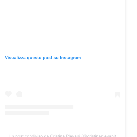
Visualizza questo post su Instagram
Un post condiviso da Cristina Plevani (@cristinaplevani)