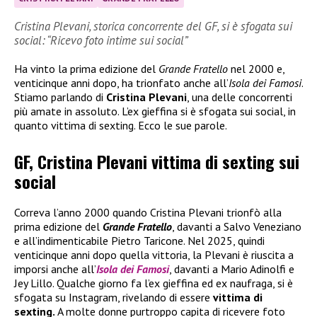
Cristina Plevani, storica concorrente del GF, si è sfogata sui
social: “Ricevo foto intime sui social”
Ha vinto la prima edizione del
Grande Fratello
nel 2000 e,
venticinque anni dopo, ha trionfato anche all’
Isola dei Famosi
.
Stiamo parlando di
Cristina Plevani
, una delle concorrenti
più amate in assoluto. L’ex gieffina si è sfogata sui social, in
quanto vittima di sexting. Ecco le sue parole.
GF, Cristina Plevani vittima di sexting sui
social
Correva l’anno 2000 quando Cristina Plevani trionfò alla
prima edizione del
Grande Fratello
, davanti a Salvo Veneziano
e all’indimenticabile Pietro Taricone. Nel 2025, quindi
venticinque anni dopo quella vittoria, la Plevani è riuscita a
imporsi anche all’
Isola dei Famosi
, davanti a Mario Adinolfi e
Jey Lillo. Qualche giorno fa l’ex gieffina ed ex naufraga, si è
sfogata su Instagram, rivelando di essere
vittima di
sexting.
A molte donne purtroppo capita di ricevere foto