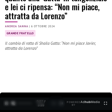
e lei ci ripensa: “Non mi piace,
attratta da Lorenzo”
ANDREA SANNA
|
6 OTTOBRE 2024
GRANDE FRATELLO
Il cambio di rotta di Shaila Gatta: “Non mi piace Javier,
attratta da Lorenzo”
0:28 /
Ad
hub
Media
POWERED
1
/
2
3:35
BY