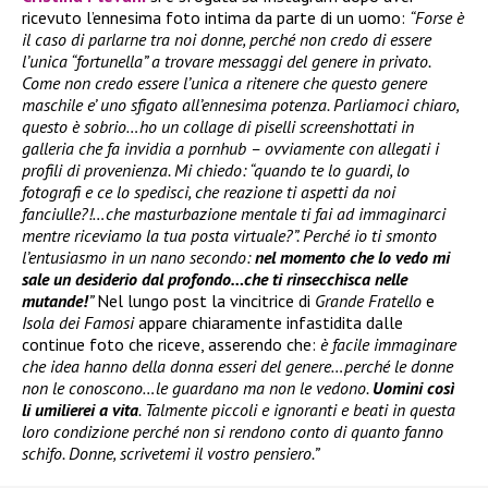
ricevuto l’ennesima foto intima da parte di un uomo:
“Forse è
il caso di parlarne tra noi donne, perché non credo di essere
l’unica “fortunella” a trovare messaggi del genere in privato.
Come non credo essere l’unica a ritenere che questo genere
maschile e’ uno sfigato all’ennesima potenza. Parliamoci chiaro,
questo è sobrio…ho un collage di piselli screenshottati in
galleria che fa invidia a pornhub – ovviamente con allegati i
profili di provenienza. Mi chiedo: “quando te lo guardi, lo
fotografi e ce lo spedisci, che reazione ti aspetti da noi
fanciulle?!…che masturbazione mentale ti fai ad immaginarci
mentre riceviamo la tua posta virtuale?”. Perché io ti smonto
l’entusiasmo in un nano secondo:
nel momento che lo vedo mi
sale un desiderio dal profondo…che ti rinsecchisca nelle
mutande!
”
Nel lungo post la vincitrice di
Grande Fratello
e
Isola dei Famosi
appare chiaramente infastidita dalle
continue foto che riceve, asserendo che:
è facile immaginare
che idea hanno della donna esseri del genere…perché le donne
non le conoscono…le guardano ma non le vedono.
Uomini così
li umilierei a vita
. Talmente piccoli e ignoranti e beati in questa
loro condizione perché non si rendono conto di quanto fanno
schifo. Donne, scrivetemi il vostro pensiero.”