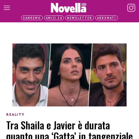
SANREMO
AMICI 24
NEWSLETTER
ABBONATI
REALITY
Tra Shaila e Javier è durata
quanto una ‘Gatta’ in tangenziale