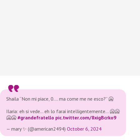
Shaila “Non mi piace, 0…. ma come me ne esco?” 🥶
Ilaria: eh si vede… eh lo farai intelligentemente… 🥶🥶
🥶🥶
#grandefratello
pic.twitter.com/8xigBcrko9
— mary ✨ (@american2494)
October 6, 2024