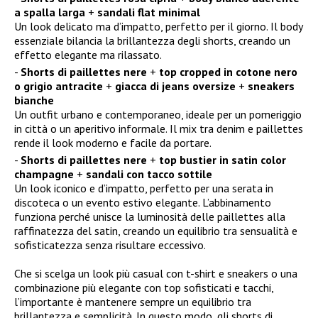
a spalla larga
+
sandali flat minimal
Un look delicato ma d’impatto, perfetto per il giorno. Il body
essenziale bilancia la brillantezza degli shorts, creando un
effetto elegante ma rilassato.
Shorts di paillettes nere
+
top cropped in cotone nero
o grigio antracite
+
giacca di jeans oversize
+
sneakers
bianche
Un outfit urbano e contemporaneo, ideale per un pomeriggio
in città o un aperitivo informale. Il mix tra denim e paillettes
rende il look moderno e facile da portare.
Shorts di paillettes nere
+
top bustier in satin color
champagne
+
sandali con tacco sottile
Un look iconico e d’impatto, perfetto per una serata in
discoteca o un evento estivo elegante. L’abbinamento
funziona perché unisce la luminosità delle paillettes alla
raffinatezza del satin, creando un equilibrio tra sensualità e
sofisticatezza senza risultare eccessivo.
Che si scelga un look più casual con t-shirt e sneakers o una
combinazione più elegante con top sofisticati e tacchi,
l’importante è mantenere sempre un equilibrio tra
brillantezza e semplicità. In questo modo, gli shorts di