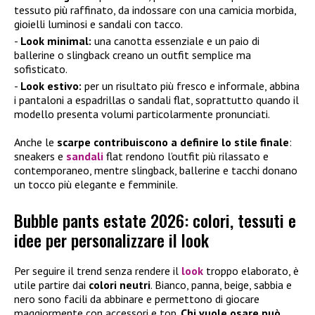
tessuto più raffinato, da indossare con una camicia morbida,
gioielli luminosi e sandali con tacco.
Look minimal:
una canotta essenziale e un paio di
ballerine o slingback creano un outfit semplice ma
sofisticato.
Look estivo:
per un risultato più fresco e informale, abbina
i pantaloni a espadrillas o sandali flat, soprattutto quando il
modello presenta volumi particolarmente pronunciati.
Anche le
scarpe contribuiscono a definire lo stile finale
:
sneakers e
sandali
flat rendono l’outfit più rilassato e
contemporaneo, mentre slingback, ballerine e tacchi donano
un tocco più elegante e femminile.
Bubble pants estate 2026: colori, tessuti e
idee per personalizzare il look
Per seguire il trend senza rendere il
look
troppo elaborato, è
utile partire dai
colori neutri
. Bianco, panna, beige, sabbia e
nero sono facili da abbinare e permettono di giocare
maggiormente con accessori e top.
Chi vuole osare può