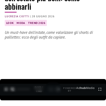
abbinarli
LUCREZIA CIOTTI
|
28 GIUGNO 2026
LOOK
MODA
TREND 2026
Un must-have dell’estate, come valorizzare gli shorts di
paillettes: ecco degli outfit da copiare.
0:14 /
Ad
hub
Media
POWERED
1
/
2
1:40
BY