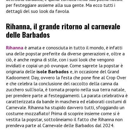
per festeggiare assieme alla sua gente. Ma ecco tutti i
dettagli del suo look da favola.
Rihanna, il grande ritorno al carnevale
delle Barbados
Rihanna
è amata e conosciuta in tutto il mondo, è infatti
una delle popstar preferite da diverse generazioni e, oltre a
ciò, è anche regina di stile, con i suoi look che vengono
invidiati e copiai un pò ovunque. Come saprete la popstar è
originaria delle
isole Barbados
e, in occasione del Grand
Kadooment Day, ovvero la festa che pone fine al Crop Over
e che celebra la conclusione del raccolto della canna da
zucchero sull’isola, è tornata proprio nella sua terra natale,
per prendere parte ai festeggiamenti. La parata celebrativa è
caratterizzata da bande in maschera ed elaborati costumi di
Carnevale. Rihanna ha stupido davvero tutti, sfoggiando un
costume mozzafiato! Prima di scoprire insieme come si è
vestita la popstar, sottolineiamo il fatto che Rihanna non
prendeva parte al Carnevale delle Barbados dal 2024.