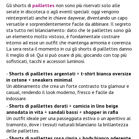
Gli shorts di
paillettes
non sono più riservati solo alle
serate in discoteca o agli eventi speciali: oggi vengono
reinterpretati anche in chiave daywear, diventando un capo
versatile e sorprendentemente facile da abbinare. Il segreto
sta tutto nel bilanciamento: dato che le paillettes sono già
un elemento molto vistoso, è fondamentale costruire
intorno ad esse un outfit che mantenga armonia e coerenza.
La sera resta il momento in cui gli shorts di paillettes danno
il meglio di sé. Qui si può osare di più, giocando con top più
sofisticati, tacchi e accessori luminosi.
Shorts di paillettes argentati
+
t-shirt bianca oversize
in cotone
+
sneakers minimal
Un abbinamento che crea un forte contrasto tra glamour e
casual, rendendo il look moderno, fresco e facile da
indossare.
Shorts di paillettes dorati
+
camicia in lino beige
annodata in vita
+
sandali bassi
+
shopper in rafia
Un outfit ideale per una passeggiata estiva o un aperitivo al
tramonto, dove i tessuti naturali bilanciano la brillantezza
delle paillettes.
Shorts di paillettes rosa cipria
+
body bianco aderente