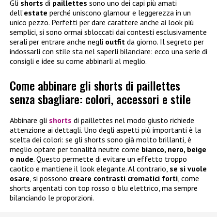
Gli
shorts
di
paillettes
sono uno dei capi più amati
dell’
estate
perché uniscono glamour e leggerezza in un
unico pezzo. Perfetti per dare carattere anche ai look più
semplici, si sono ormai sbloccati dai contesti esclusivamente
serali per entrare anche negli
outfit
da giorno. Il segreto per
indossarli con stile sta nel saperli bilanciare: ecco una serie di
consigli e idee su come abbinarli al meglio.
Come abbinare gli shorts di paillettes
senza sbagliare: colori, accessori e stile
Abbinare gli
shorts
di paillettes nel modo giusto richiede
attenzione ai dettagli. Uno degli aspetti più importanti è la
scelta dei colori: se gli shorts sono già molto brillanti, è
meglio optare per tonalità neutre come
bianco, nero, beige
o nude
. Questo permette di evitare un effetto troppo
caotico e mantiene il look elegante. Al contrario,
se si vuole
osare
, si possono
creare contrasti cromatici forti
, come
shorts argentati con top rosso o blu elettrico, ma sempre
bilanciando le proporzioni.