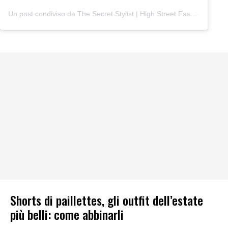
Un post condiviso da The Secret Stylist | High Street Fashion (@thesecretstylist)
Shorts di paillettes, gli outfit dell’estate
più belli: come abbinarli