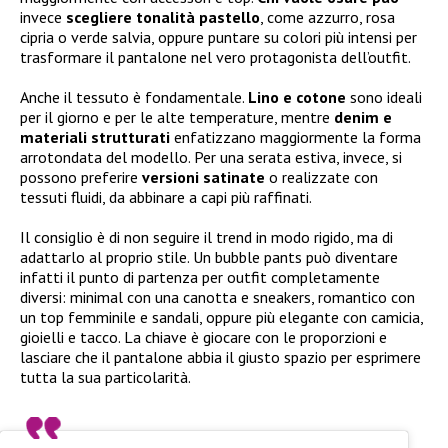
invece
scegliere tonalità pastello
, come azzurro, rosa
cipria o verde salvia, oppure puntare su colori più intensi per
trasformare il pantalone nel vero protagonista dell’outfit.
Anche il tessuto è fondamentale.
Lino e cotone
sono ideali
per il giorno e per le alte temperature, mentre
denim e
materiali strutturati
enfatizzano maggiormente la forma
arrotondata del modello. Per una serata estiva, invece, si
possono preferire
versioni satinate
o realizzate con
tessuti fluidi, da abbinare a capi più raffinati.
Il consiglio è di non seguire il trend in modo rigido, ma di
adattarlo al proprio stile. Un bubble pants può diventare
infatti il punto di partenza per outfit completamente
diversi: minimal con una canotta e sneakers, romantico con
un top femminile e sandali, oppure più elegante con camicia,
gioielli e tacco. La chiave è giocare con le proporzioni e
lasciare che il pantalone abbia il giusto spazio per esprimere
tutta la sua particolarità.