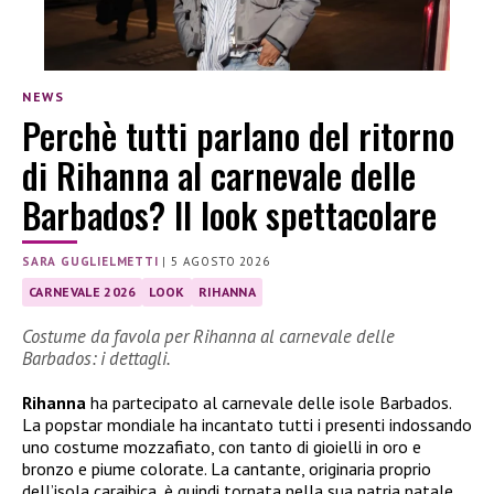
NEWS
Perchè tutti parlano del ritorno
di Rihanna al carnevale delle
Barbados? Il look spettacolare
SARA GUGLIELMETTI
|
5 AGOSTO 2026
CARNEVALE 2026
LOOK
RIHANNA
Costume da favola per Rihanna al carnevale delle
Barbados: i dettagli.
Rihanna
ha partecipato al carnevale delle isole Barbados.
La popstar mondiale ha incantato tutti i presenti indossando
uno costume mozzafiato, con tanto di gioielli in oro e
bronzo e piume colorate. La cantante, originaria proprio
dell’isola caraibica, è quindi tornata nella sua patria natale