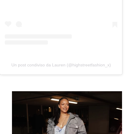
Un post condiviso da Lauren (@highstreetfashion_x)