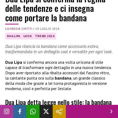
delle tendenze e ci insegna
come portare la bandana
LUCREZIA CIOTTI
|
19 LUGLIO 2026
DUA LIPA
LOOK
TREND 2026
Dua Lipa rilancia la bandana come accessorio estivo,
trasformandola in un dettaglio cool e versatile per ogni look.
Dua Lipa
si conferma ancora una volta un’icona di stile
capace di trasformare ogni dettaglio in una nuova tendenza.
Dopo aver riportato alla ribalta accessori dal fascino rétro,
la cantante punta ora sulla
bandana
, un grande classico
della moda che grazie a lei torna protagonista in versione
moderna, cool e perfetta per l’estate.
Dua Lipa detta legge nello stile: la bandana
torna protagonista dell’estate 2026