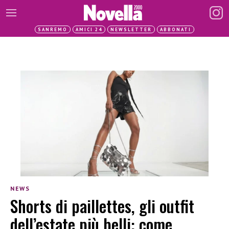
SANREMO
AMICI 24
NEWSLETTER
ABBONATI
NEWS
Shorts di paillettes, gli outfit
dell’estate più belli: come