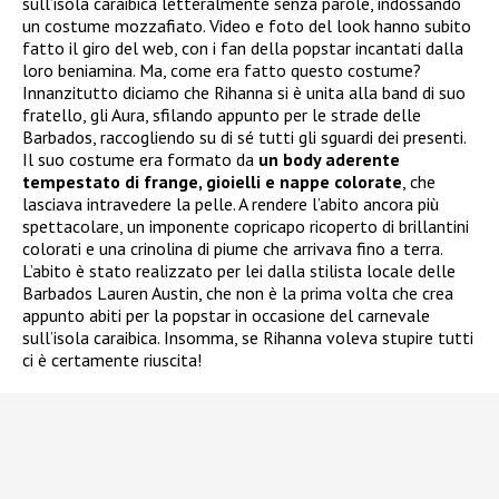
sull’isola caraibica letteralmente senza parole, indossando
un costume mozzafiato. Video e foto del look hanno subito
fatto il giro del web, con i fan della popstar incantati dalla
loro beniamina. Ma, come era fatto questo costume?
Innanzitutto diciamo che Rihanna si è unita alla band di suo
fratello, gli Aura, sfilando appunto per le strade delle
Barbados, raccogliendo su di sé tutti gli sguardi dei presenti.
Il suo costume era formato da
un body aderente
tempestato di frange, gioielli e nappe colorate
, che
lasciava intravedere la pelle. A rendere l’abito ancora più
spettacolare, un imponente copricapo ricoperto di brillantini
colorati e una crinolina di piume che arrivava fino a terra.
L’abito è stato realizzato per lei dalla stilista locale delle
Barbados Lauren Austin, che non è la prima volta che crea
appunto abiti per la popstar in occasione del carnevale
sull’isola caraibica. Insomma, se Rihanna voleva stupire tutti
ci è certamente riuscita!