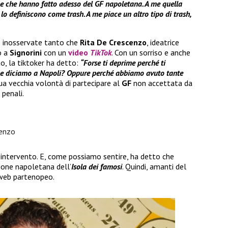
one che hanno fatto adesso del GF napoletana. A me quella
 lo definiscono come trash. A me piace un altro tipo di trash,
e inosservate tanto che
Rita De Crescenzo
, ideatrice
o a
Signorini
con un
video
TikTok
. Con un sorriso e anche
to, la tiktoker ha detto:
“Forse ti deprime perché ti
me diciamo a Napoli? Oppure perché abbiamo avuto tante
sua vecchia volontà di partecipare al
GF
non accettata da
 penali.
cenzo
 intervento. E, come possiamo sentire, ha detto che
ione napoletana dell’
Isola dei famosi
. Quindi, amanti del
 web partenopeo.