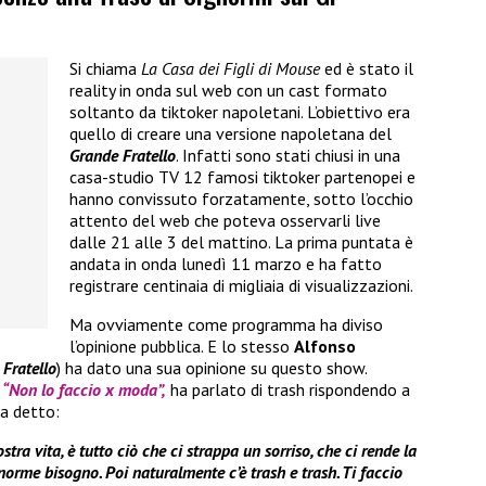
Si chiama
La Casa dei Figli di Mouse
ed è stato il
reality in onda sul web con un cast formato
soltanto da tiktoker napoletani. L’obiettivo era
quello di creare una versione napoletana del
Grande Fratello
. Infatti sono stati chiusi in una
casa-studio TV 12 famosi tiktoker partenopei e
hanno convissuto forzatamente, sotto l’occhio
attento del web che poteva osservarli live
dalle 21 alle 3 del mattino. La prima puntata è
andata in onda lunedì 11 marzo e ha fatto
registrare centinaia di migliaia di visualizzazioni.
Ma ovviamente come programma ha diviso
l’opinione pubblica. E lo stesso
Alfonso
Fratello
) ha dato una sua opinione su questo show.
t
“Non lo faccio x moda”,
ha parlato di trash rispondendo a
a detto:
ostra vita, è tutto ciò che ci strappa un sorriso, che ci rende la
norme bisogno. Poi naturalmente c’è trash e trash. Ti faccio