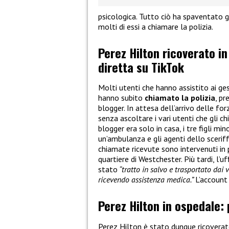
psicologica. Tutto ciò ha spaventato g
molti di essi a chiamare la polizia.
Perez Hilton ricoverato in
diretta su TikTok
Molti utenti che hanno assistito ai ges
hanno subito
chiamato la polizia
, pr
blogger. In attesa dell’arrivo delle for
senza ascoltare i vari utenti che gli 
blogger era solo in casa, i tre figli min
un’ambulanza e gli agenti dello sceri
chiamate ricevute sono intervenuti in p
quartiere di Westchester. Più tardi, l’u
stato
“tratto in salvo e trasportato dai 
ricevendo assistenza medica.”
L’account
Perez Hilton in ospedale: 
Perez Hilton è stato dunque ricoverat