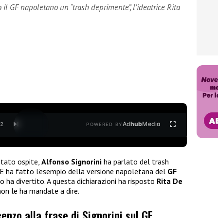
 il GF napoletano un “trash deprimente”, l’ideatrice Rita
Ad
hub
Media
/
2
POWERED BY
stato ospite,
Alfonso Signorini
ha parlato del trash
. E ha fatto l’esempio della versione napoletana del
GF
o ha divertito. A questa dichiarazioni ha risposto
Rita De
 non le ha mandate a dire.
enzo alla frase di Signorini sul GF