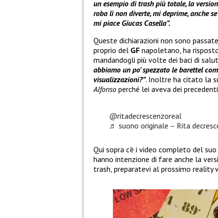
un esempio di trash più totale, la versi
roba lì non diverte, mi deprime, anche se
mi piace Giucas Casella”.
Queste dichiarazioni non sono passat
proprio del
GF
napoletano, ha rispost
mandandogli più volte dei baci di salu
abbiamo un po’ spezzato le barettel co
visualizzazioni?”
. Inoltre ha citato la 
Alfonso
perché lei aveva dei precedenti
@ritadecrescenzoreal
♬ suono originale – Rita decres
Qui sopra c’è i video completo del suo
hanno intenzione di fare anche la vers
trash, preparatevi al prossimo reality