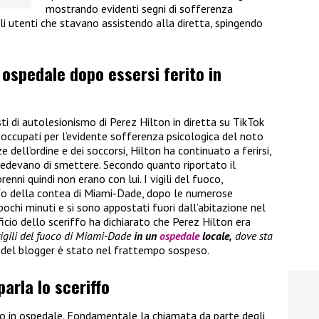
mostrando evidenti segni di sofferenza
li utenti che stavano assistendo alla diretta, spingendo
 ospedale dopo essersi ferito in
ti di autolesionismo di Perez Hilton in diretta su TikTok
eoccupati per l’evidente sofferenza psicologica del noto
ze dell’ordine e dei soccorsi, Hilton ha continuato a ferirsi,
chiedevano di smettere. Secondo quanto riportato il
orenni quindi non erano con lui. I vigili del fuoco,
ffo della contea di Miami-Dade, dopo le numerose
ochi minuti e si sono appostati fuori dall’abitazione nel
fficio dello sceriffo ha dichiarato che Perez Hilton era
vigili del fuoco di Miami-Dade
in un
ospedale
locale,
dove sta
 del blogger è stato nel frattempo sospeso.
parla lo sceriffo
o in ospedale. Fondamentale la chiamata da parte degli