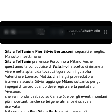
0:27 /
Ad
hub
Media
POWERED
1
/
2
3:35
BY
Silvia Toffanin
e
Pier Silvio Berlusconi
: separati è meglio.
Ma solo in settimana.
Silvia Toffanin
preferisce Portofino a Milano. Anche
quest’anno la conduttrice di
Verissimo
ha scelto di rimane a
vivere nella splendida località ligure con i figli Sofia
Valentina e Lorenzo Mattia, che ha già provveduto a
iscrivere a scuola. Silvia raggiunge Milano soltanto per gli
impegni di lavoro quando deve registrare la puntata di
Verissimo
,
che va in onda il sabato su Canale 5, e per gli eventi mondani
più importanti, anche se lei generalmente è schiva e
riservata.
E il compagno
Pier Silvio Berlusconi
, dove vive?