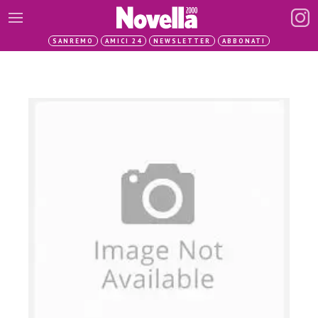
SANREMO
AMICI 24
NEWSLETTER
ABBONATI