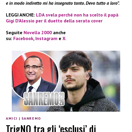
e in modo indiretto mi ha insegnato tanto. Devo tutto a loro”.
LEGGI ANCHE:
LDA svela perché non ha scelto il papà
Gigi D’Alessio per il duetto della serata cover
Seguite
Novella 2000
anche
su:
Facebook
,
Instagram
e
X
.
AMICI
|
SANREMO
TrigNO tra gli ‘esclusi’ di