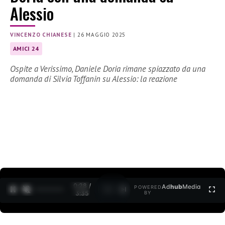
Alessio
VINCENZO CHIANESE
|
26 MAGGIO 2025
AMICI 24
Ospite a Verissimo, Daniele Doria rimane spiazzato da una
domanda di Silvia Toffanin su Alessio: la reazione
0:29 /
Ad
hub
Media
POWERED
1
/
2
3:35
BY