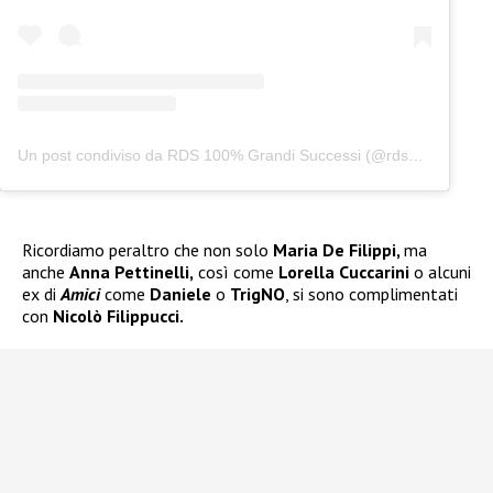
Un post condiviso da RDS 100% Grandi Successi (@rds_official)
Ricordiamo peraltro che non solo
Maria De Filippi,
ma
anche
Anna Pettinelli,
così come
Lorella Cuccarini
o alcuni
ex di
Amici
come
Daniele
o
TrigNO
, si sono complimentati
con
Nicolò Filippucci.