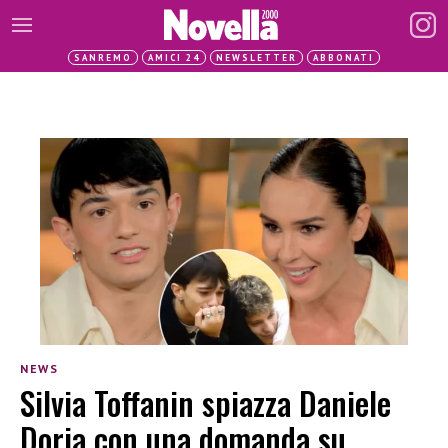
SANREMO
AMICI 24
NEWSLETTER
ABBONATI
NEWS
Silvia Toffanin spiazza Daniele
Doria con una domanda su