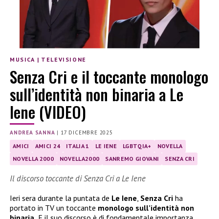
MUSICA
|
TELEVISIONE
Senza Cri e il toccante monologo
sull’identità non binaria a Le
Iene (VIDEO)
ANDREA SANNA
|
17 DICEMBRE 2025
AMICI
AMICI 24
ITALIA 1
LE IENE
LGBTQIA+
NOVELLA
NOVELLA 2000
NOVELLA2000
SANREMO GIOVANI
SENZA CRI
Il discorso toccante di Senza Cri a Le Iene
Ieri sera durante la puntata de
Le Iene
,
Senza Cri
ha
portato in TV un toccante
monologo sull’identità non
binaria.
E il suo discorso è di fondamentale importanza.