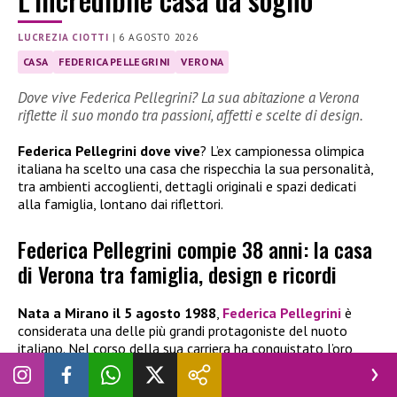
LUCREZIA CIOTTI
|
6 AGOSTO 2026
CASA
FEDERICA PELLEGRINI
VERONA
Dove vive Federica Pellegrini? La sua abitazione a Verona
riflette il suo mondo tra passioni, affetti e scelte di design.
Federica Pellegrini dove vive
? L’ex campionessa olimpica
italiana ha scelto una casa che rispecchia la sua personalità,
tra ambienti accoglienti, dettagli originali e spazi dedicati
alla famiglia, lontano dai riflettori.
Federica Pellegrini compie 38 anni: la casa
di Verona tra famiglia, design e ricordi
Nata a Mirano il 5 agosto 1988
,
Federica Pellegrini
è
considerata una delle più grandi protagoniste del nuoto
italiano. Nel corso della sua carriera ha conquistato l’oro
olimpico nei 200 stile libero a Pechino 2008 e numerosi
successi mondiali, diventando un simbolo dello sport