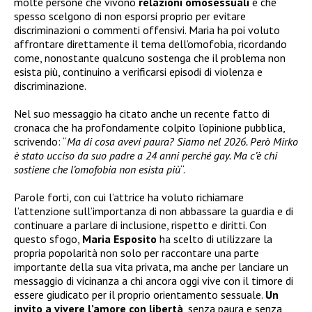
molte persone che vivono
relazioni omosessuali
e che
spesso scelgono di non esporsi proprio per evitare
discriminazioni o commenti offensivi. Maria ha poi voluto
affrontare direttamente il tema dell’omofobia, ricordando
come, nonostante qualcuno sostenga che il problema non
esista più, continuino a verificarsi episodi di violenza e
discriminazione.
Nel suo messaggio ha citato anche un recente fatto di
cronaca che ha profondamente colpito l’opinione pubblica,
scrivendo: “
Ma di cosa avevi paura? Siamo nel 2026. Però Mirko
è stato ucciso da suo padre a 24 anni perché gay. Ma c’è chi
sostiene che l’omofobia non esista più
“.
Parole forti, con cui l’attrice ha voluto richiamare
l’attenzione sull’importanza di non abbassare la guardia e di
continuare a parlare di inclusione, rispetto e diritti. Con
questo sfogo,
Maria Esposito
ha scelto di utilizzare la
propria popolarità non solo per raccontare una parte
importante della sua vita privata, ma anche per lanciare un
messaggio di vicinanza a chi ancora oggi vive con il timore di
essere giudicato per il proprio orientamento sessuale.
Un
invito a vivere l’amore con libertà
, senza paura e senza