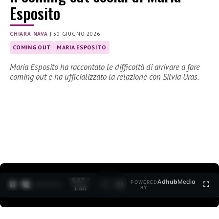
Esposito
CHIARA NAVA
|
30 GIUGNO 2026
COMING OUT
MARIA ESPOSITO
Maria Esposito ha raccontato le difficoltà di arrivare a fare
coming out e ha ufficializzato la relazione con Silvia Uras.
0:28 /
Ad
hub
Media
POWERED
1
/
2
1:40
BY