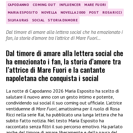
CAPODANNO
COMING OUT
INFLUENCER
MARE FUORI
MARIA ESPOSITO
NOVELLA
NOVELLA 2000
POST
ROSA RICCI
SILVIA URAS
SOCIAL
STORIA D'AMORE
Dal timore di amare alla lettera social che ha emozionato i
fan, la storia d’amore tra l’attrice di Mare Fuori…
Dal timore di amare alla lettera social che
ha emozionato i fan, la storia d’amore tra
l’attrice di Mare Fuori e la cantante
napoletana che conquista i social
La notte di Capodanno 2026 Maria Esposito ha scelto di
salutare il nuovo anno con un gesto intimo e potente,
condividendo sui social il suo coming out ufficiale. L’attrice
ventiduenne di
Mare Fuori
, amatissima per il ruolo di Rosa
Ricci nella serie Rai, ha pubblicato una lunga lettera che ha
subito fatto notizia. Nel testo Maria Esposito ha
raccontato senza filtri il suo percorso emotivo. Ha parlato
anche del timore di amare liberamente e della paura del