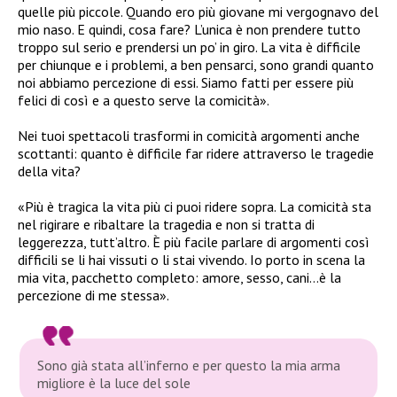
quelle più piccole. Quando ero più giovane mi vergognavo del
mio naso. E quindi, cosa fare? L’unica è non prendere tutto
troppo sul serio e prendersi un po’ in giro. La vita è difficile
per chiunque e i problemi, a ben pensarci, sono grandi quanto
noi abbiamo percezione di essi. Siamo fatti per essere più
felici di così e a questo serve la comicità».
Nei tuoi spettacoli trasformi in comicità argomenti anche
scottanti: quanto è difficile far ridere attraverso le tragedie
della vita?
«Più è tragica la vita più ci puoi ridere sopra. La comicità sta
nel rigirare e ribaltare la tragedia e non si tratta di
leggerezza, tutt’altro. È più facile parlare di argomenti così
difficili se li hai vissuti o li stai vivendo. Io porto in scena la
mia vita, pacchetto completo: amore, sesso, cani…è la
percezione di me stessa».
Sono già stata all’inferno e per questo la mia arma
migliore è la luce del sole