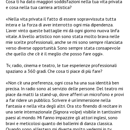
Cosa ti ha dato maggiori soddisfazioni nella tua vita privata
e cosa nella tua carriera artistica?
«Nella vita privata il fatto di essere sopravvissuta tutta
intera e la forza di aver interrotto ogni mia dipendenza.
L’aver vinto queste battaglie mi dà ogni giorno nuova linfa
vitale. A livello artistico non sono stata molto brava nelle
mie scelte professionali, anche se mi sono sempre rilanciata
verso diverse opportunità. Sono sempre stata consapevole
che quello che c’è è il meglio che posso fare oggi».
Tv, radio, cinema e teatro, le tue esperienze professionali
spaziano a 360 gradi. Che cosa ti piace di più fare?
«Non c’è una preferenza, ogni cosa ha una sua identità ben
precisa. In radio sono al servizio delle persone. Del teatro mi
piace da matti la stand-up, dove afferri un microfono e provi
a far ridere un pubblico. Scrivere è un’immersione nella
fantasia e nella vita degli altri. Ora sto finendo di recitare in
una serie internazionale (Signora volpe) visibile in tantissimi
paesi al mondo. Mi fanno impazzire gli attori inglesi, sono
bravi e meticolosi quanto dei ballerini di danza classica.
Quando sono all’estero mi diverte molto vedermi in tv,