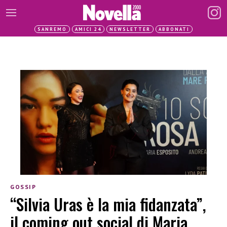
SANREMO
AMICI 24
NEWSLETTER
ABBONATI
GOSSIP
“Silvia Uras è la mia fidanzata”,
il coming out social di Maria