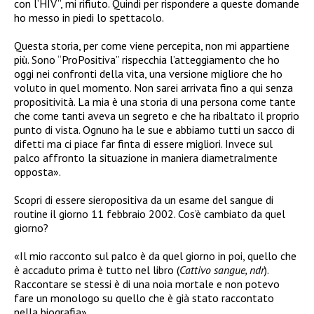
con l’HIV”, mi rifiuto. Quindi per rispondere a queste domande
ho messo in piedi lo spettacolo.
Questa storia, per come viene percepita, non mi appartiene
più. Sono “ProPositiva” rispecchia l’atteggiamento che ho
oggi nei confronti della vita, una versione migliore che ho
voluto in quel momento. Non sarei arrivata fino a qui senza
propositività. La mia è una storia di una persona come tante
che come tanti aveva un segreto e che ha ribaltato il proprio
punto di vista. Ognuno ha le sue e abbiamo tutti un sacco di
difetti ma ci piace far finta di essere migliori. Invece sul
palco affronto la situazione in maniera diametralmente
opposta».
Scopri di essere sieropositiva da un esame del sangue di
routine il giorno 11 febbraio 2002. Cos’è cambiato da quel
giorno?
«Il mio racconto sul palco è da quel giorno in poi, quello che
è accaduto prima è tutto nel libro (
Cattivo sangue, ndr
).
Raccontare se stessi è di una noia mortale e non potevo
fare un monologo su quello che è già stato raccontato
nella biografia».