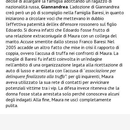
decise di allargare la famiglia adottando un ragazzo di
nazionalità russa,
Giannandrea
. L’adozione di Giannandrea
creò però un pò di scompiglio nella famiglia Baresi, in quanto
iniziarono a circolare voci che mettevano in dubbio
l’effettiva paternità dell’ex difensore rossonero sul figlio
Edoardo. Si diceva infatti che Edoardo fosse frutto di
una relazione extraconiugale di Maura con un collega del
marito. Accuse smentite dallo stesso Franco Baresi. Nel
2005 accadde un altro fatto che mise in crisi il rapporto di
coppia, ovvero l’accusa di truffa nei confronti di Maura. La
moglie di Baresi fu infatti coinvolta in un’indagine
nell’ambito di una organizzazione legata alla ricettazione di
auto di lusso e arrestata
con l’accusa di “
associazione per
delinquere finalizzata alla truffa”
: per gli inquirenti, Maura
aveva utilizzato la sua rete di contatti per avvicinare
potenziali vittime tra i vip. La difesa invece riteneva che la
donna fosse stata arrestata solo perché conosceva alcuni
degli indagati. Alla fine, Maura ne uscì completamente
pulita.