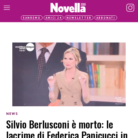
SANREMO
AMICI 24
NEWSLETTER
ABBONATI
NEWS
Silvio Berlusconi è morto: le
lacrime di Federica Panicucci in