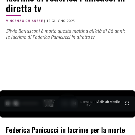
diretta tv
VINCENZO CHIANESE
|
12 GIUGNO 2023
Silvio Berlusconi è morto questa mattina all’età di 86 anni:
le lacrime di Federica Panicucci in diretta tv
0:29 /
Ad
hub
Media
POWERED
1
/
2
3:35
BY
Federica Panicucci in lacrime per la morte