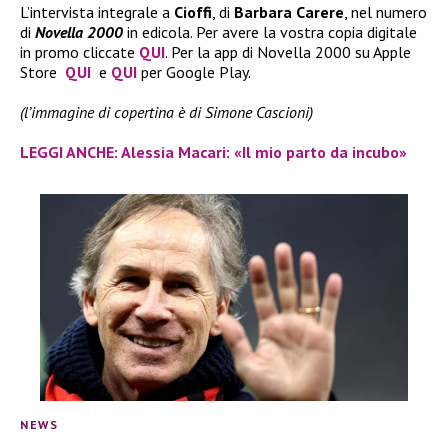
L’intervista integrale a
Cioffi
, di
Barbara Carere
, nel numero
di
Novella 2000
in edicola. Per avere la vostra copia digitale
in promo cliccate
QUI
. Per la app di Novella 2000 su Apple
Store
QUI
e
QUI
per Google Play.
(l’immagine di copertina è di Simone Cascioni)
LEGGI ANCHE: Alessia Macari: «Il mio parto da incubo»
NEWS