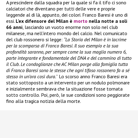
A prescindere dalla squadra per la quale si fa il tifo ci sono
calciatori che diventano per tutti delle vere e proprie
leggende al di là, appunto, dei colori. Franco Baresi è uno di
essi.
L’ex difensore del Milan è
morto
nella notte a soli
66 anni
, lasciando un vuoto enorme non solo nel club
milanese, ma nell’intero mondo del calcio. Nel comunicato
del club rossonero si legge:
“La Storia del Milan è in lacrime
per la scomparsa di Franco Baresi. Il suo esempio e la sua
profondità saranno, per sempre come la sua maglia numero 6,
parte integrante e fondamentale del DNA e del cammino di tutto
il Club. Le condoglianze che AC Milan porge alla famiglia tutta
di Franco Baresi sono le stesse che ogni tifoso rossonero fa a sé
stesso in un’ora così dura.
” Lo scorso anno Franco Baresi era
stato sottoposto a un intervento per un nodulo polmonare
e inizialmente sembrava che la situazione fosse tornata
sotto controllo. Poi, però, le sue condizioni sono peggiorate
fino alla tragica notizia della morte.