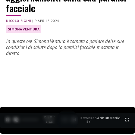
facciale
NICOLÒ FIGINI
|
9 APRILE 2024
SIMONA VENTURA
In queste ore Simona Ventura è tornata a parlare delle sue
condizioni di salute dopo la paralisi facciale mostrata in
diretta
0:30 /
Ad
hub
Media
POWERED
1
/
2
1:40
BY