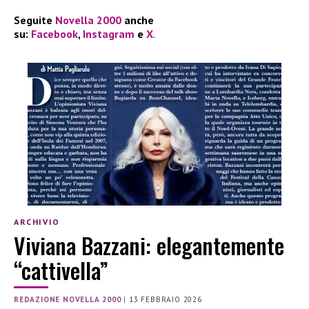
Seguite
Novella 2000
anche
su:
Facebook
,
Instagram
e
X
.
ARCHIVIO
Viviana Bazzani: elegantemente
“cattivella”
REDAZIONE NOVELLA 2000
|
13 FEBBRAIO 2026