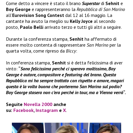
Come detto a vincere è stato il brano
Superstar
di
Sehnit
e
Boy George
e rappresenteranno la
Repubblica di San Marino
all’
Eurovision Song Contest
dal 12 al 16 maggio. La
cantante ha avuto la meglio su
Kelly Joyce
al secondo
posto,
Paolo Belli
arrivato terzo e tutti gli altri a seguire.
Durante la conferenza stampa,
Senhit
ha affermato di
essere molto contenta di rappresentare
San Marino
per la
quarta volta, come ripreso da
Biccy
:
In conferenza stampa,
Senhit
si è detta felicissima di aver
vinto:
“
Sono felicissima perché ci speravo moltissimo, Boy
George è autore, compositore e featuring del brano. Questa
Repubblica mi ha sempre trattato con rispetto e amore, magari
questa è la volta buona che porteremo San Marino sul podio?
Boy George stasera non c’era perché in tour, ma a Vienna verrà
“.
Seguite
Novella 2000
anche
su:
Facebook
,
Instagram
e
X
.