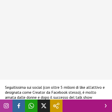
Seguitissima sui social (con oltre 5 milioni di like all’attivo e
designata come Creator da Facebook stesso), è molto
amata dalle donne e dopo il successo del talk show
Bugiarda su BomChannel, ideato e prodotto da Ivana Di
Sapio, in cui ha intervistato ex concorrenti e vincitori del