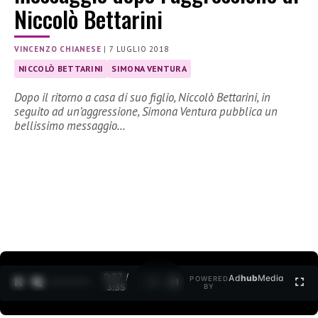
Niccolò Bettarini
VINCENZO CHIANESE
|
7 LUGLIO 2018
NICCOLÒ BETTARINI
SIMONA VENTURA
Dopo il ritorno a casa di suo figlio, Niccolò Bettarini, in
seguito ad un’aggressione, Simona Ventura pubblica un
bellissimo messaggio…
0:27 /
Ad
hub
Media
POWERED
1
/
2
3:35
BY