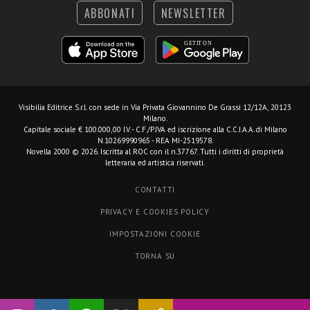
ABBONATI
NEWSLETTER
Visibilia Editrice S.r.l.
con sede in Via Privata Giovannino De Grassi 12/12A, 20123
Milano.
Capitale sociale € 100.000,00 I.V. - C.F./P.IVA ed iscrizione alla C.C.I.A.A. di Milano
N.10269990965 - REA MI-2519578.
Novella 2000 © 2026. Iscritta al ROC con il n.37767. Tutti i diritti di proprietà
letteraria ed artistica riservati.
CONTATTI
PRIVACY E COOKIES POLICY
IMPOSTAZIONI COOKIE
TORNA SU