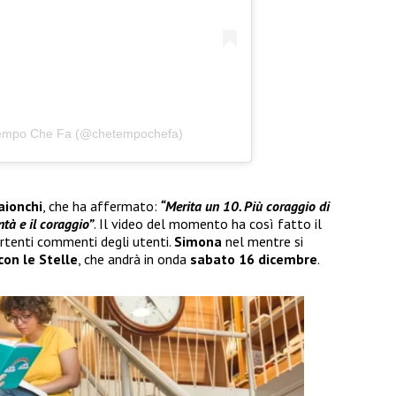
Tempo Che Fa (@chetempochefa)
ionchi
, che ha affermato:
“Merita un 10. Più coraggio di
ntà e il coraggio”
. Il video del momento ha così fatto il
ertenti commenti degli utenti.
Simona
nel mentre si
con le Stelle
, che andrà in onda
sabato 16 dicembre
.