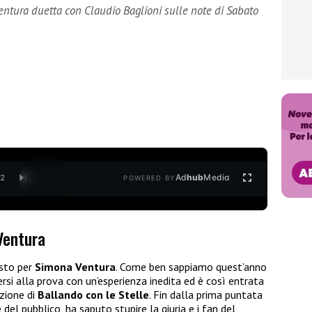
ntura duetta con Claudio Baglioni sulle note di Sabato
Ad
hub
Media
/
2
POWERED BY
Ventura
esto per
Simona Ventura
. Come ben sappiamo quest’anno
rsi alla prova con un’esperienza inedita ed è così entrata
izione di
Ballando con le Stelle
. Fin dalla prima puntata
 del pubblico, ha saputo stupire la giuria e i fan del