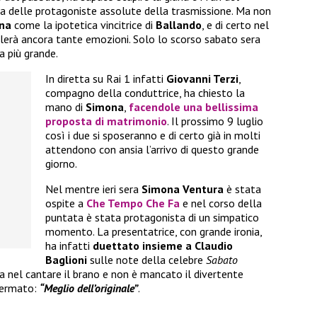
a delle protagoniste assolute della trasmissione. Ma non
na
come la ipotetica vincitrice di
Ballando
, e di certo nel
alerà ancora tante emozioni. Solo lo scorso sabato sera
a più grande.
In diretta su Rai 1 infatti
Giovanni Terzi
,
compagno della conduttrice, ha chiesto la
mano di
Simona
,
facendole una bellissima
proposta di matrimonio
. Il prossimo 9 luglio
così i due si sposeranno e di certo già in molti
attendono con ansia l’arrivo di questo grande
giorno.
Nel mentre ieri sera
Simona Ventura
è stata
ospite a
Che Tempo Che Fa
e nel corso della
puntata è stata protagonista di un simpatico
momento. La presentatrice, con grande ironia,
ha infatti
duettato insieme a Claudio
Baglioni
sulle note della celebre
Sabato
a nel cantare il brano e non è mancato il divertente
fermato:
“Meglio dell’originale”
.