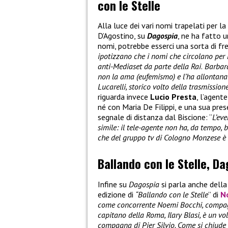
con le Stelle
Alla luce dei vari nomi trapelati per la
D’Agostino, su
Dagospia
, ne ha fatto u
nomi, potrebbe esserci una sorta di fre
ipotizzano che i nomi che circolano per
anti-Mediaset da parte della Rai
.
Barbara 
non la ama (eufemismo) e l’ha allontana
Lucarelli, storico volto della trasmissione
riguarda invece
Lucio Presta
, l’agent
né con Maria De Filippi, e una sua pr
segnale di distanza dal Biscione: “
L’ev
simile: il tele-agente non ha, da tempo,
che del gruppo tv di Cologno Monzese è l
Ballando con le Stelle, D
Infine su
Dagospia
si parla anche dell
edizione di
“Ballando con le Stelle
” di
N
come concorrente Noemi Bocchi, compagna
capitano della Roma, Ilary Blasi, è un vo
compagna di Pier Silvio. Come si chiude 