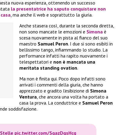
questa nuova esperienza, ottenendo un successo
untata
la presentatrice ha saputo conquistare non
a casa
, ma anche il web e soprattutto la giuria.
Anche stasera così, durante la seconda diretta,
non sono mancate le emozioni e
Simona
è
scesa nuovamente in pista al fianco del suo
maestro
Samuel Peron
. I due si sono esibiti in
bellissimo tango, infiammando lo studio. La
performance infatti ha rapito nuovamente i
telespettatori e
non è mancata una
meritata standing ovation
.
Ma non è finita qui. Poco dopo infatti sono
arrivati i commenti della giuria, che hanno
apprezzato e gradito l’esibizione di
Simona
Ventura
, che ancora una volta ha portato a
casa la prova. La conduttrice e
Samuel Peron
nde soddisfazione.
Stelle
pic.twitter.com/SqazDqsHcg