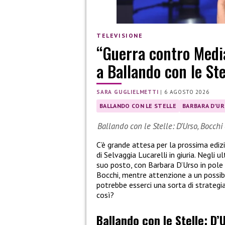
TELEVISIONE
“Guerra contro Media
a Ballando con le Ste
SARA GUGLIELMETTI
|
6 AGOSTO 2026
BALLANDO CON LE STELLE
BARBARA D'U
Ballando con le Stelle: D’Urso, Bocchi 
C’è grande attesa per la prossima ediz
di Selvaggia Lucarelli in giuria. Negli u
suo posto, con Barbara D’Urso in pole p
Bocchi, mentre attenzione a un possib
potrebbe esserci una sorta di strategia
così?
Ballando con le Stelle: D