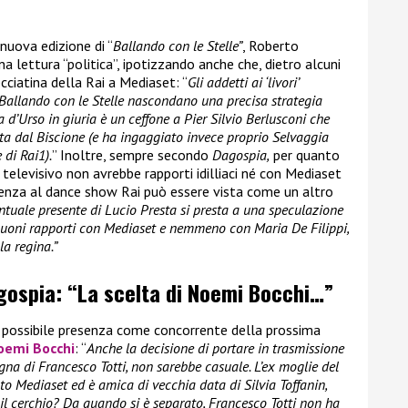
 nuova edizione di “
Ballando con le Stelle”
, Roberto
na lettura “politica”, ipotizzando anche che, dietro alcuni
cciatina della Rai a Mediaset: “
Gli addetti ai ‘livori’
 Ballando con le Stelle nascondano una precisa strategia
d’Urso in giuria è un ceffone a Pier Silvio Berlusconi che
ta dal Biscione (e ha ingaggiato invece proprio Selvaggia
 di Rai1).
” Inoltre, sempre secondo
Dagospia,
per quanto
e televisivo non avrebbe rapporti idilliaci né con Mediaset
esenza al dance show Rai può essere vista come un altro
entuale presente di Lucio Presta si presta a una speculazione
 buoni rapporti con Mediaset e nemmeno con Maria De Filippi,
a regina.”
agospia: “La scelta di Noemi Bocchi…”
a possibile presenza come concorrente della prossima
oemi Bocchi
: “
Anche la decisione di portare in trasmissione
 di Francesco Totti, non sarebbe casuale. L’ex moglie del
lto Mediaset ed è amica di vecchia data di Silvia Toffanin,
il cerchio? Da quando si è separato, Francesco Totti non ha