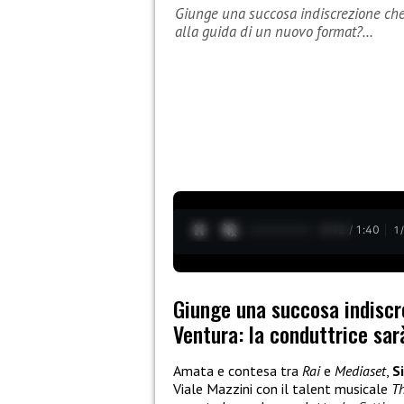
Giunge una succosa indiscrezione che 
alla guida di un nuovo format?…
0:13 / 1:40
1
Giunge una succosa indiscre
Ventura: la conduttrice sar
Amata e contesa tra
Rai
e
Mediaset
,
S
Viale Mazzini con il talent musicale
Th