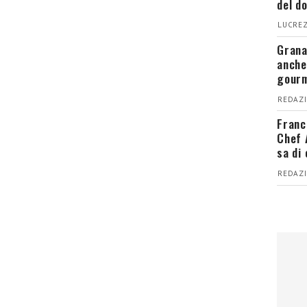
del d
LUCREZ
Grana
anche
gour
REDAZI
Franc
Chef 
sa di
REDAZI