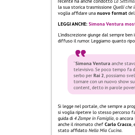
recente ha anche condotto
La Settima
la sua storica trasmissione
Quelli che i
voglia affidare una
nuovo format
del
LEGGI ANCHE:
Simona Ventura mostr
L’indiscrezione giunge dal sempre ben 
diffuso il rumor. Leggiamo quanto ripo
“
Simona Ventura
anche stavol
televisivo. Se poco tempo fa di
serbo per
Rai 2
, possiamo svel
tornare con un nuovo show sul
content, detto in parole pove
Si legge nel portale, che sempre a pr
si voglia ripetere lo stesso percorso f
guida di
4 Zampe in Famiglia
, o ancora
anche il rinomato chef
Carlo Cracco
,
stato affidato
Nella Mia Cucina.