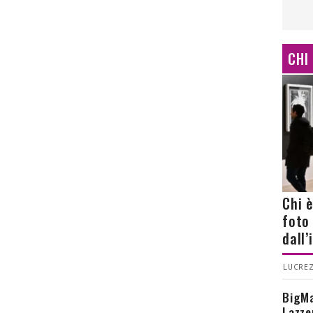
CHI
Chi 
foto
dall
LUCREZ
BigMa
Lazze