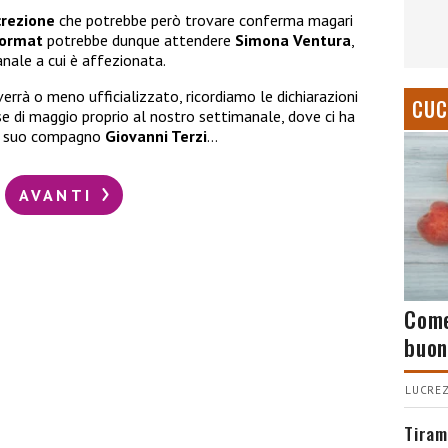
crezione
che potrebbe però trovare conferma magari
format
potrebbe dunque attendere
Simona Ventura
,
canale a cui è affezionata.
errà o meno ufficializzato, ricordiamo le dichiarazioni
CUC
 di maggio proprio al nostro settimanale, dove ci ha
al suo compagno
Giovanni Terzi
…
AVANTI
Come
buon
LUCREZ
Tiram