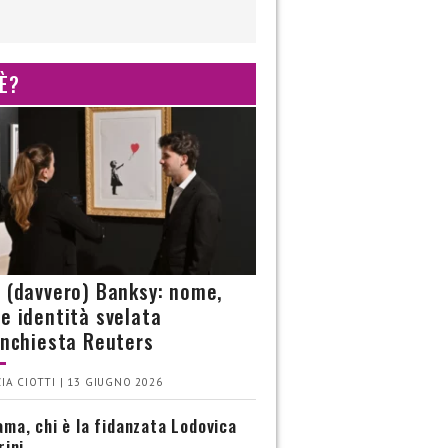
 È?
è (davvero) Banksy: nome,
 e identità svelata
’inchiesta Reuters
IA CIOTTI | 13 GIUGNO 2026
ma, chi è la fidanzata Lodovica
rini