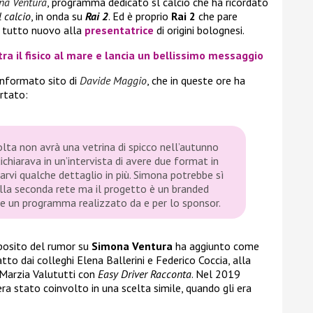
na Ventura
, programma dedicato sl calcio che ha ricordato
l calcio
, in onda su
Rai 2
. Ed è proprio
Rai 2
che pare
 tutto nuovo alla
presentatrice
di origini bolognesi.
a il fisico al mare e lancia un bellissimo messaggio
informato sito di
Davide Maggio
, che in queste ore ha
rtato:
ta non avrà una vetrina di spicco nell’autunno
chiarava in un’intervista di avere due format in
arvi qualche dettaglio in più. Simona potrebbe sì
la seconda rete ma il progetto è un branded
re un programma realizzato da e per lo sponsor.
oposito del rumor su
Simona Ventura
ha aggiunto come
atto dai colleghi Elena Ballerini e Federico Coccia, alla
 Marzia Valututti con
Easy Driver Racconta
. Nel 2019
 era stato coinvolto in una scelta simile, quando gli era