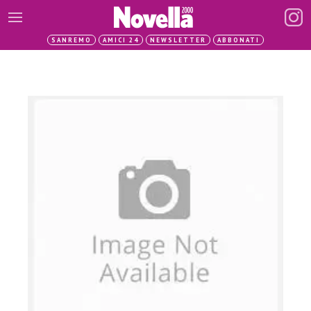
SANREMO
AMICI 24
NEWSLETTER
ABBONATI