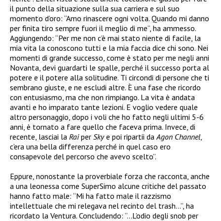
il punto della situazione sulla sua carriera e sul suo
momento d’oro: “Amo rinascere ogni volta. Quando mi danno
per finita tiro sempre fuori il meglio di me”, ha ammesso.
Aggiungendo: “Per me non c’è mai stato niente di facile, la
mia vita la conoscono tutti e la mia faccia dice chi sono. Nei
momenti di grande successo, come è stato per me negli anni
Novanta, devi guardarti le spalle, perché il successo porta al
potere e il potere alla solitudine. Ti circondi di persone che ti
sembrano giuste, e ne escludi altre. È una fase che ricordo
con entusiasmo, ma che non rimpiango. La vita è andata
avanti e ho imparato tante lezioni. E voglio vedere quale
altro personaggio, dopo i voli che ho fatto negli ultimi 5-6
anni, è tornato a fare quello che faceva prima. Invece, di
recente, lasciai la
Rai
per
Sky
e poi ripartii da
Agon Channel
,
c’era una bella differenza perché in quel caso ero
consapevole del percorso che avevo scelto”.
Eppure, nonostante la proverbiale forza che racconta, anche
a una leonessa come SuperSimo alcune critiche del passato
hanno fatto male: “Mi ha fatto male il razzismo
intellettuale che mi relegava nel recinto del trash…”, ha
ricordato la Ventura. Concludendo: “…L’odio degli snob per