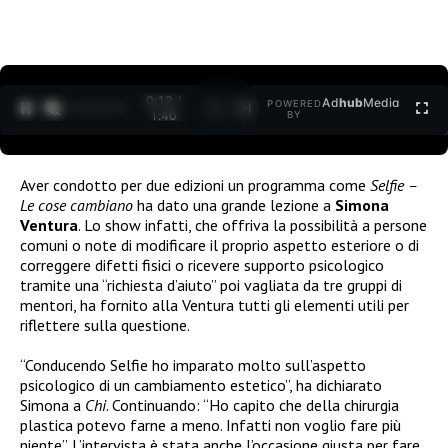
0:12 /
Ad
hub
Media
POWERED
1
/
2
1:40
BY
Aver condotto per due edizioni un programma come
Selfie –
Le cose cambiano
ha dato una grande lezione a
Simona
Ventura
. Lo show infatti, che offriva la possibilità a persone
comuni o note di modificare il proprio aspetto esteriore o di
correggere difetti fisici o ricevere supporto psicologico
tramite una “richiesta d’aiuto” poi vagliata da tre gruppi di
mentori, ha fornito alla Ventura tutti gli elementi utili per
riflettere sulla questione.
“Conducendo Selfie ho imparato molto sull’aspetto
psicologico di un cambiamento estetico”, ha dichiarato
Simona a
Chi
. Continuando: “Ho capito che della chirurgia
plastica potevo farne a meno. Infatti non voglio fare più
niente”. L’intervista è stata anche l’occasione giusta per fare