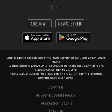
Cucina
ABBONATI
NEWSLETTER
Visibilia Editrice S.r.l.
con sede in Via Privata Giovannino De Grassi 12/12A, 20123
Milano.
Capitale sociale € 100.000,00 I.V. - C.F./P.IVA ed iscrizione alla C.C.I.A.A. di Milano
N.10269990965 - REA MI-2519578.
Novella 2000 © 2026. Iscritta al ROC con il n.37767. Tutti i diritti di proprietà
letteraria ed artistica riservati.
CONTATTI
PRIVACY E COOKIES POLICY
IMPOSTAZIONI COOKIE
TORNA SU