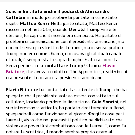
Soncini ha citato anche il podcast di Alessandro
Cattelan
, in modo particolare la puntata in cui è stato
ospite
Matteo Renzi
. Nella parte citata, Matteo Renzi
racconta nel nel 2016, quando
Donald Trump
vinse le
elezioni, lui capì che il mondo era cambiato. Ha parlato di
problemi di comunicazione con il presidente americano, ma
non nel senso più stretto del termine, ma in senso pratico.
Trump non era come Obama, non usava gli abituali canali
ufficiali, è sempre stato sopra le righe. E allora come fa
Renzi per riuscire a
contattare Trump
? Chiama
Flavio
Briatore
, che aveva condotto “The Apprentice”, reality in cui
era presente il non ancora presidente americano.
Flavio Briatore
ha contattato l’assistente di Trump, che ha
spiegato che il presidente voleva essere contattato sul
cellulare, lasciando perdere la linea sicura.
Guia Soncini
, nel
suo interessante articolo, ha parlato direttamente a Renzi,
spiegandogli come funzionano al giorno d’oggi le cose per i
laureati, visto che nel podcast il politico ha dichiarato che
violenza e povertà si combattono con le lauree. E, come fa
notare la scrittrice, il mondo sembra proprio girare al