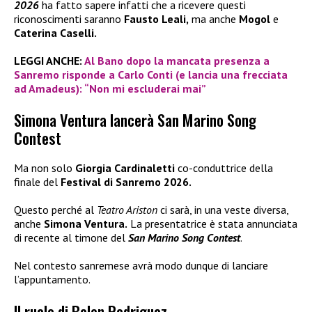
2026
ha fatto sapere infatti che a ricevere questi
riconoscimenti saranno
Fausto Leali,
ma anche
Mogol
e
Caterina Caselli.
LEGGI ANCHE:
Al Bano dopo la mancata presenza a
Sanremo risponde a Carlo Conti (e lancia una frecciata
ad Amadeus): “Non mi escluderai mai”
Simona Ventura lancerà San Marino Song
Contest
Ma non solo
Giorgia Cardinaletti
co-conduttrice della
finale del
Festival di Sanremo 2026.
Questo perché al
Teatro Ariston
ci sarà, in una veste diversa,
anche
Simona Ventura.
La presentatrice è stata annunciata
di recente al timone del
San Marino Song Contest
.
Nel contesto sanremese avrà modo dunque di lanciare
l’appuntamento.
Il ruolo di Belen Rodriguez