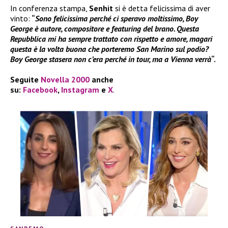
In conferenza stampa,
Senhit
si è detta felicissima di aver
vinto:
“
Sono felicissima perché ci speravo moltissimo, Boy
George è autore, compositore e featuring del brano. Questa
Repubblica mi ha sempre trattato con rispetto e amore, magari
questa è la volta buona che porteremo San Marino sul podio?
Boy George stasera non c’era perché in tour, ma a Vienna verrà
“.
Seguite
Novella 2000
anche
su:
Facebook
,
Instagram
e
X
.