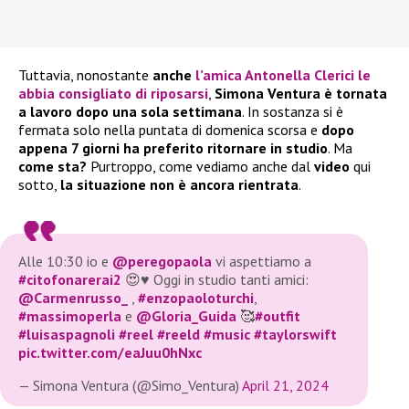
Tuttavia, nonostante
anche
l’amica Antonella Clerici le
abbia consigliato di riposarsi
,
Simona Ventura è tornata
a lavoro dopo una sola settimana
. In sostanza si è
fermata solo nella puntata di domenica scorsa e
dopo
appena 7 giorni ha preferito ritornare in studio
. Ma
come sta?
Purtroppo, come vediamo anche dal
video
qui
sotto,
la situazione non è ancora rientrata
.
Alle 10:30 io e
@peregopaola
vi aspettiamo a
#citofonarerai2
😍♥️ Oggi in studio tanti amici:
@Carmenrusso_
,
#enzopaoloturchi
,
#massimoperla
e
@Gloria_Guida
🥰
#outfit
#luisaspagnoli
#reel
#reeld
#music
#taylorswift
pic.twitter.com/eaJuu0hNxc
— Simona Ventura (@Simo_Ventura)
April 21, 2024