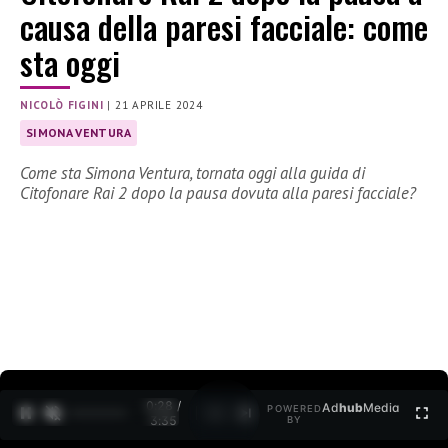
causa della paresi facciale: come
sta oggi
NICOLÒ FIGINI
|
21 APRILE 2024
SIMONA VENTURA
Come sta Simona Ventura, tornata oggi alla guida di
Citofonare Rai 2 dopo la pausa dovuta alla paresi facciale?
0:29 /
Ad
hub
Media
POWERED
1
/
2
3:35
BY