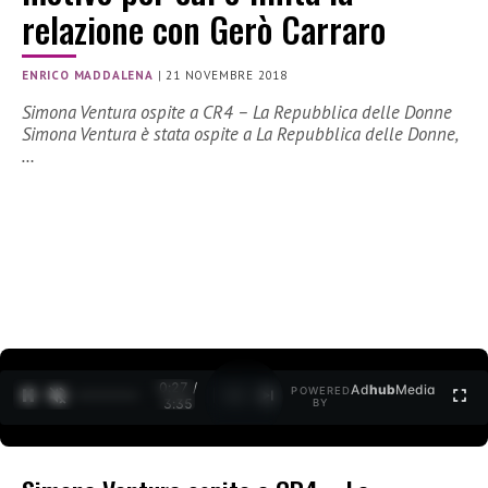
relazione con Gerò Carraro
ENRICO MADDALENA
|
21 NOVEMBRE 2018
Simona Ventura ospite a CR4 – La Repubblica delle Donne
Simona Ventura è stata ospite a La Repubblica delle Donne,
…
0:27 /
Ad
hub
Media
POWERED
1
/
2
3:35
BY