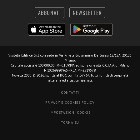
ABBONATI
NEWSLETTER
Visibilia Editrice S.r.l.
con sede in Via Privata Giovannino De Grassi 12/12A, 20123
Milano.
Capitale sociale € 100.000,00 I.V. - C.F./P.IVA ed iscrizione alla C.C.I.A.A. di Milano
N.10269990965 - REA MI-2519578.
Novella 2000 © 2026. Iscritta al ROC con il n.37767. Tutti i diritti di proprietà
letteraria ed artistica riservati.
CONTATTI
PRIVACY E COOKIES POLICY
IMPOSTAZIONI COOKIE
TORNA SU