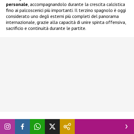
personale
, accompagnandolo durante la crescita calcistica
fino ai palcoscenici più importanti. Il terzino spagnolo è oggi
considerato uno degli esterni più completi del panorama
internazionale, grazie alla capacità di unire spinta offensiva,
sacrificio e continuità durante le partite.
La storia dietro i capelli di Cucurella: dalla
scelta della madre Patricia al percorso con