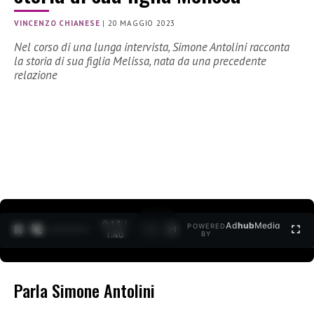
VINCENZO CHIANESE
|
20 MAGGIO 2023
Nel corso di una lunga intervista, Simone Antolini racconta
la storia di sua figlia Melissa, nata da una precedente
relazione
0:15 /
Ad
hub
Media
POWERED
1
/
2
1:40
BY
Parla Simone Antolini