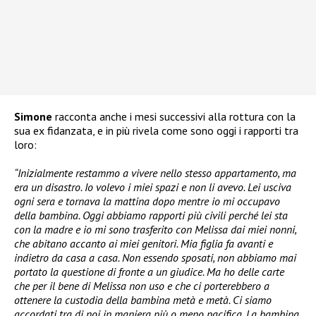
Simone
racconta anche i mesi successivi alla rottura con la
sua ex fidanzata, e in più rivela come sono oggi i rapporti tra
loro:
“Inizialmente restammo a vivere nello stesso appartamento, ma
era un disastro. Io volevo i miei spazi e non li avevo. Lei usciva
ogni sera e tornava la mattina dopo mentre io mi occupavo
della bambina. Oggi abbiamo rapporti più civili perché lei sta
con la madre e io mi sono trasferito con Melissa dai miei nonni,
che abitano accanto ai miei genitori. Mia figlia fa avanti e
indietro da casa a casa. Non essendo sposati, non abbiamo mai
portato la questione di fronte a un giudice. Ma ho delle carte
che per il bene di Melissa non uso e che ci porterebbero a
ottenere la custodia della bambina metà e metà. Ci siamo
accordati tra di noi in maniera più o meno pacifica. La bambina