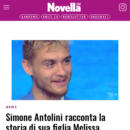
SANREMO
AMICI 24
NEWSLETTER
ABBONATI
NEWS
Simone Antolini racconta la
storia di sua figlia Melissa