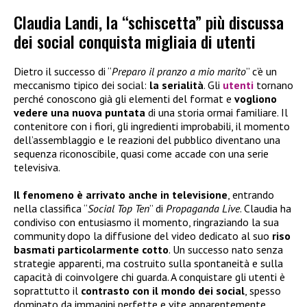
Claudia Landi, la “schiscetta” più discussa
dei social conquista migliaia di utenti
Dietro il successo di “
Preparo il pranzo a mio marito
” c’è un
meccanismo tipico dei social:
la serialità
. Gli
utenti
tornano
perché conoscono già gli elementi del format e
vogliono
vedere una nuova puntata
di una storia ormai familiare. Il
contenitore con i fiori, gli ingredienti improbabili, il momento
dell’assemblaggio e le reazioni del pubblico diventano una
sequenza riconoscibile, quasi come accade con una serie
televisiva.
Il fenomeno è arrivato anche in televisione
, entrando
nella classifica “
Social Top Ten
” di
Propaganda Live
. Claudia ha
condiviso con entusiasmo il momento, ringraziando la sua
community dopo la diffusione del video dedicato al suo
riso
basmati particolarmente cotto
. Un successo nato senza
strategie apparenti, ma costruito sulla spontaneità e sulla
capacità di coinvolgere chi guarda. A conquistare gli utenti è
soprattutto il
contrasto con il mondo dei social
, spesso
dominato da immagini perfette e vite apparentemente