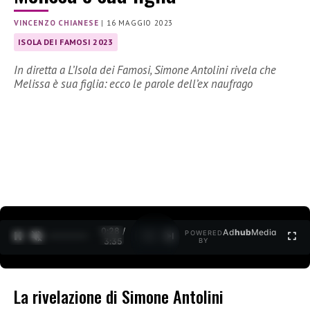
VINCENZO CHIANESE
|
16 MAGGIO 2023
ISOLA DEI FAMOSI 2023
In diretta a L’Isola dei Famosi, Simone Antolini rivela che
Melissa è sua figlia: ecco le parole dell’ex naufrago
0:30 /
Ad
hub
Media
POWERED
1
/
2
3:35
BY
La rivelazione di Simone Antolini