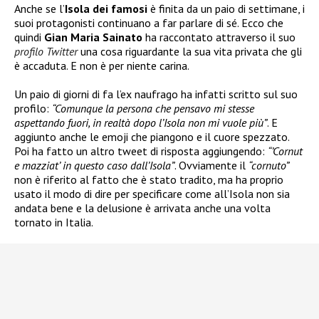
Anche se l’
Isola dei famosi
è finita da un paio di settimane, i
suoi protagonisti continuano a far parlare di sé. Ecco che
quindi
Gian Maria Sainato
ha raccontato attraverso il suo
profilo Twitter
una cosa riguardante la sua vita privata che gli
è accaduta. E non è per niente carina.
Un paio di giorni di fa l’ex naufrago ha infatti scritto sul suo
profilo:
“Comunque la persona che pensavo mi stesse
aspettando fuori, in realtà dopo l’Isola non mi vuole più”
. E
aggiunto anche le emoji che piangono e il cuore spezzato.
Poi ha fatto un altro tweet di risposta aggiungendo:
“’Cornut
e mazziat’ in questo caso dall’Isola”
. Ovviamente il
“cornuto”
non è riferito al fatto che è stato tradito, ma ha proprio
usato il modo di dire per specificare come all’Isola non sia
andata bene e la delusione è arrivata anche una volta
tornato in Italia.