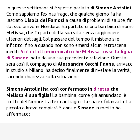
In queste settimane si è spesso parlato di
Simone Antolini
.
Come sappiamo l’ex naufrago, che qualche giorno fa ha
lasciato
L’Isola dei Famosi
a causa di problemi di salute, fin
dal suo arrivo in Honduras ha parlato di una bambina di nome
Melissa
, che fa parte della sua vita, senza aggiungere
ulteriori dettagli. Col passare del tempo il mistero si è
infittito, fino a quando non sono emersi alcuni retroscena
inediti.
Si è infatti mormorato che Melissa fosse la figlia
di Simone
, nata da una sua precedente relazione. Questa
sera così il compagno di
Alessandro Cecchi Paone
, arrivato
in studio a Milano, ha deciso finalmente di rivelare la verità,
facendo chiarezza sulla situazione.
Simone Antolini ha così confermato in
diretta
che
Melissa è sua figlia
! La bambina, come già annunciato, è
frutto dell’amore tra l’ex naufrago e la sua ex fidanzata. La
piccola a breve compierà 5 anni, e
Simone
in merito ha
affermato: