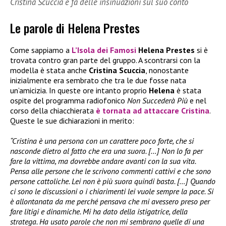
Cristina Scuccia e fa delle insinuazioni sul suo conto
Le parole di Helena Prestes
Come sappiamo a
L’Isola dei Famosi
Helena Prestes
si è
trovata contro gran parte del gruppo. A scontrarsi con la
modella è stata anche
Cristina Scuccia
, nonostante
inizialmente era sembrato che tra le due fosse nata
un’amicizia. In queste ore intanto proprio
Helena
è stata
ospite del programma radiofonico
Non Succederà Più
e nel
corso della chiacchierata
è tornata ad attaccare Cristina
.
Queste le sue dichiarazioni in merito:
“Cristina è una persona con un carattere poco forte, che si
nasconde dietro al fatto che era una suora. […] Non lo fa per
fare la vittima, ma dovrebbe andare avanti con la sua vita.
Pensa alle persone che le scrivono commenti cattivi e che sono
persone cattoliche. Lei non è più suora quindi basta. […] Quando
ci sono le discussioni o i chiarimenti lei vuole sempre la pace. Si
è allontanata da me perché pensava che mi avessero preso per
fare litigi e dinamiche. Mi ha dato della istigatrice, della
stratega. Ha usato parole che non mi sembrano quelle di una