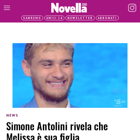
SANREMO
AMICI 24
NEWSLETTER
ABBONATI
NEWS
Simone Antolini rivela che
Melissa è sua figlia