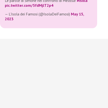
Le parole di Simone nei confronti di Melissa!
#Isola
pic.twitter.com/5fdMjlT2p4
— L’Isola dei Famosi (@IsolaDeiFamosi)
May 15,
2023