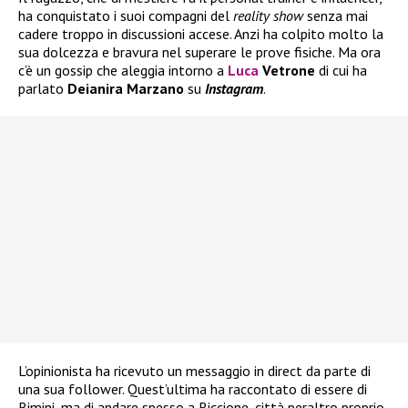
ha conquistato i suoi compagni del
reality show
senza mai
cadere troppo in discussioni accese. Anzi ha colpito molto la
sua dolcezza e bravura nel superare le prove fisiche. Ma ora
c’è un gossip che aleggia intorno a
Luca
Vetrone
di cui ha
parlato
Deianira Marzano
su
Instagram
.
L’opinionista ha ricevuto un messaggio in direct da parte di
una sua follower. Quest’ultima ha raccontato di essere di
Rimini, ma di andare spesso a Riccione, città peraltro proprio