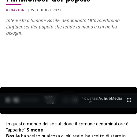
REDAZIONE
|
25 OTTOBRE 2023
Intervista a Simone Basile, denominato Ottavorediroma.
L’influencer del popolo che tende la mano a chi ne ha
bisogno
0:30 /
Ad
hub
Media
POWERED
1
/
2
1:40
BY
In questo mondo dei social, dove il comune denominatore è
“apparire”
Simone
Basile
ha scelto qualcosa di più reale, ha scelto di stare in