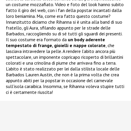
un costume mozzafiato. Video e foto del look hanno subito
fatto il giro del web, con i fan della popstar incantati dalla
loro beniamina. Ma, come era fatto questo costume?
Innanzitutto diciamo che Rihanna si è unita alla band di suo
fratello, gli Aura, sfilando appunto per le strade delle
Barbados, raccogliendo su di sé tutti gli sguardi dei presenti.
Il suo costume era formato da
un body aderente
tempestato di frange, gioielli e nappe colorate
, che
lasciava intravedere la pelle. A rendere l’abito ancora più
spettacolare, un imponente copricapo ricoperto di brillantini
colorati e una crinolina di piume che arrivava fino a terra.
L’abito è stato realizzato per lei dalla stilista locale delle
Barbados Lauren Austin, che non è la prima volta che crea
appunto abiti per la popstar in occasione del carnevale
sull’isola caraibica. Insomma, se Rihanna voleva stupire tutti
ci è certamente riuscita!