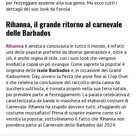
per festeggiare assieme alla sua gente. Ma ecco tutti i
dettagli del suo look da favola.
Rihanna, il grande ritorno al carnevale
delle Barbados
Rihanna
è amata e conosciuta in tutto il mondo, è infatti
una delle popstar preferite da diverse generazioni e, oltre a
ciò, è anche regina di stile, con i suoi look che vengono
invidiati e copiai un pò ovunque. Come saprete la popstar è
originaria delle
isole Barbados
e, in occasione del Grand
Kadooment Day, ovvero la festa che pone fine al Crop Over
e che celebra la conclusione del raccolto della canna da
zucchero sull’isola, è tornata proprio nella sua terra natale,
per prendere parte ai festeggiamenti. La parata celebrativa è
caratterizzata da bande in maschera ed elaborati costumi di
Carnevale. Rihanna ha stupido davvero tutti, sfoggiando un
costume mozzafiato! Prima di scoprire insieme come si è
vestita la popstar, sottolineiamo il fatto che Rihanna non
prendeva parte al Carnevale delle Barbados dal 2024.