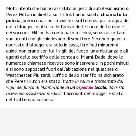
Molti utenti che hanno assistito ai gesti di autolesionismo di
Perez Hilton in diretta su TikTok hanno subito
chiamato la
polizia
, preoccupati per l’evidente sofferenza psicologica del
noto blogger. In attesa dell’arrivo delle forze dell’ordine e
dei soccorsi, Hilton ha continuato a ferirsi, senza ascoltare i
vari utenti che gli chiedevano di smettere. Secondo quanto
riportato il blogger era solo in casa, i tre figli minorenni
quindi non erano con lui. I vigili del fuoco, un’ambulanza e gli
agenti dello sceriffo della contea di Miami-Dade, dopo le
numerose chiamate ricevute sono intervenuti in pochi minuti
e si sono appostati fuori dall’abitazione nel quartiere di
Westchester. Più tardi, l’ufficio dello sceriffo ha dichiarato
che Perez Hilton era stato
“tratto in salvo e trasportato dai
vigili del fuoco di Miami-Dade
in un
ospedale
locale,
dove sta
ricevendo assistenza medica.”
L’account del blogger è stato
nel frattempo sospeso.