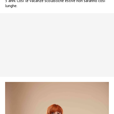
5 anni. Così le vacanze scolastiche estive non saranno così
lunghe.