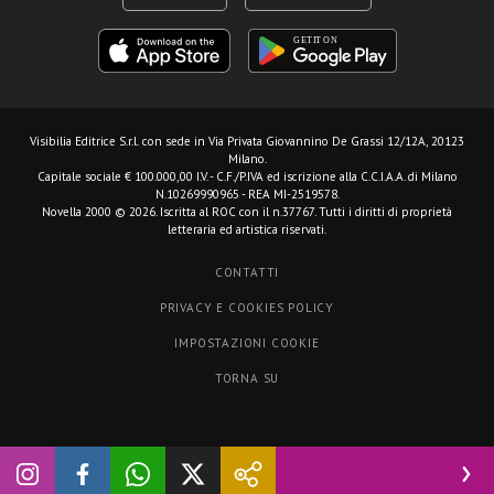
Visibilia Editrice S.r.l.
con sede in Via Privata Giovannino De Grassi 12/12A, 20123
Milano.
Capitale sociale € 100.000,00 I.V. - C.F./P.IVA ed iscrizione alla C.C.I.A.A. di Milano
N.10269990965 - REA MI-2519578.
Novella 2000 © 2026. Iscritta al ROC con il n.37767. Tutti i diritti di proprietà
letteraria ed artistica riservati.
CONTATTI
PRIVACY E COOKIES POLICY
IMPOSTAZIONI COOKIE
TORNA SU