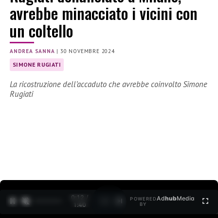
avrebbe minacciato i vicini con
un coltello
ANDREA SANNA
|
30 NOVEMBRE 2024
SIMONE RUGIATI
La ricostruzione dell’accaduto che avrebbe coinvolto Simone
Rugiati
0:12 /
Ad
hub
Media
POWERED
1
/
2
1:40
BY