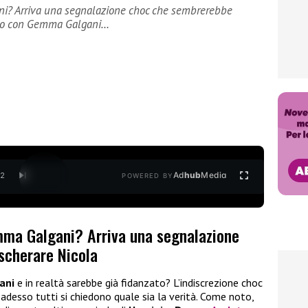
ni? Arriva una segnalazione choc che sembrerebbe
ndo con Gemma Galgani…
Ad
hub
Media
/
2
POWERED BY
mma Galgani? Arriva una segnalazione
cherare Nicola
ani
e in realtà sarebbe già fidanzato? L’indiscrezione choc
 adesso tutti si chiedono quale sia la verità. Come noto,