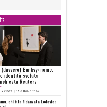
 È?
è (davvero) Banksy: nome,
 e identità svelata
’inchiesta Reuters
IA CIOTTI | 13 GIUGNO 2026
ma, chi è la fidanzata Lodovica
rini