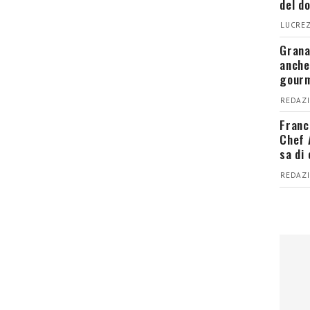
del d
LUCREZ
Grana
anche
gour
REDAZI
Franc
Chef 
sa di
REDAZI