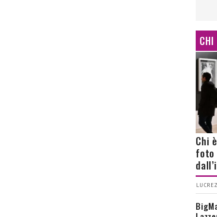
CHI
Chi 
foto
dall
LUCREZ
BigMa
Lazze