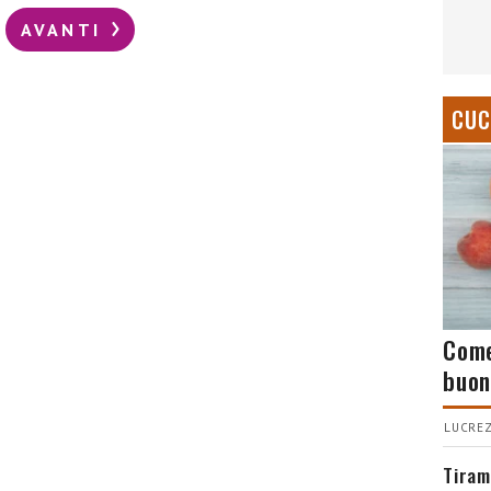
AVANTI
CUC
Come
buon
LUCREZ
Tiram