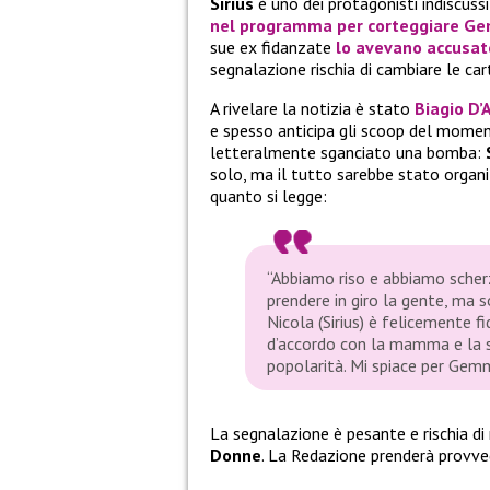
Sirius
è uno dei protagonisti indiscuss
nel programma per corteggiare
Ge
sue ex fidanzate
lo avevano accusato
segnalazione rischia di cambiare le car
A rivelare la notizia è stato
Biagio D’A
e spesso anticipa gli scoop del moment
letteralmente sganciato una bomba:
solo, ma il tutto sarebbe stato organ
quanto si legge:
“Abbiamo riso e abbiamo scherz
prendere in giro la gente, ma 
Nicola (Sirius) è felicemente 
d’accordo con la mamma e la s
popolarità. Mi spiace per Gem
La segnalazione è pesante e rischia di 
Donne
. La Redazione prenderà provved