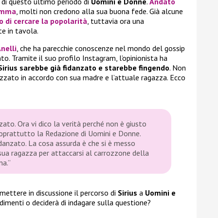
i di questo ultimo periodo di
Uomini e Donne
.
Andato
mma
, molti non credono alla sua buona fede. Già alcune
 di cercare la popolarità
, tuttavia ora una
te in tavola.
nelli
, che ha parecchie conoscenze nel mondo del gossip
o. Tramite il suo profilo Instagram, l’opinionista ha
Sirius sarebbe già fidanzato e starebbe fingendo
. Non
izzato in accordo con sua madre e l’attuale ragazza. Ecco
ato. Ora vi dico la verità perché non è giusto
soprattutto la Redazione di Uomini e Donne.
fidanzato. La cosa assurda è che si è messo
ua ragazza per attaccarsi al carrozzone della
ma.”
mettere in discussione il percorso di
Sirius
a
Uomini e
imenti o deciderà di indagare sulla questione?