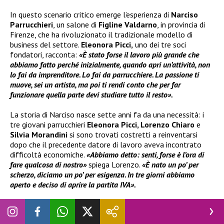
In questo scenario critico emerge l’esperienza di
Narciso
Parrucchieri
, un salone di
Figline Valdarno
, in provincia di
Firenze, che ha rivoluzionato il tradizionale modello di
business del settore.
Eleonora Picci,
uno dei tre soci
fondatori, racconta:
«È stato forse il lavoro più grande che
abbiamo fatto perché inizialmente, quando apri un’attività, non
lo fai da imprenditore. Lo fai da parrucchiere. La passione ti
muove, sei un artista, ma poi ti rendi conto che per far
funzionare quella parte devi studiare tutto il resto».
La storia di Narciso nasce sette anni fa da una necessità: i
tre giovani parrucchieri
Eleonora Picci, Lorenzo Chiaro
e
Silvia Morandini
si sono trovati costretti a reinventarsi
dopo che il precedente datore di lavoro aveva incontrato
difficoltà economiche.
«Abbiamo detto: senti, forse è l’ora di
fare qualcosa di nostro»
spiega Lorenzo.
«È nato un po’ per
scherzo, diciamo un po’ per esigenza. In tre giorni abbiamo
aperto e deciso di aprire la partita IVA».