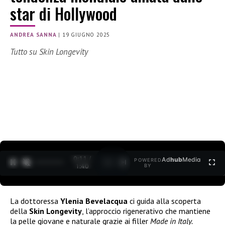
star di Hollywood
ANDREA SANNA
|
19 GIUGNO 2025
Tutto su Skin Longevity
0:11 /
Ad
hub
Media
POWERED
1
/
2
1:40
BY
La dottoressa
Ylenia Bevelacqua
ci guida alla scoperta
della
Skin Longevity
, l’approccio rigenerativo che mantiene
la pelle giovane e naturale grazie ai filler
Made in Italy.