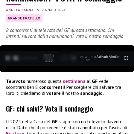
ANDREA SANNA
|
9 GENNAIO 2024
GRANDE FRATELLO
8 concorrenti al televoto del GF questa settimana. Chi
intendi salvare dalla nomination? Vota il nostro sondaggio
0:27 /
Ad
hub
Media
POWERED
1
/
2
3:35
BY
Televoto
numeroso questa
settimana
al
GF
vede
scontrarsi ben 8
concorrenti
! Per scegliere chi salvare tra
loro, ti chiediamo di
votare
il nostro
sondaggio.
GF: chi salvi? Vota il sondaggio
Il 2024 nella Casa del
GF
si apre con un televoto davvero
ricco. Dato che il precedente è stato annullato per l’uscita di
Beatrice,
tornata poi in gioco ieri, ne è stato aperto un altro