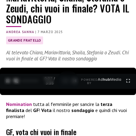
Zeudi, chi vuoi in finale? VOTA IL
SONDAGGIO
ANDREA SANNA
|
7 MARZO 2025
GRANDE FRATELLO
Al televoto Chiara, Mariavittoria, Shaila, Stefania o Zeudi. Chi
vuoi in finale al GF? Vota il nostro sondaggio
0:27 /
Ad
hub
Media
POWERED
1
/
2
3:35
BY
Nomination
tutta al femminile per sancire la
terza
finalista
del
GF
!
Vota
il nostro
sondaggio
e quindi chi vuoi
premiare!
GF, vota chi vuoi in finale