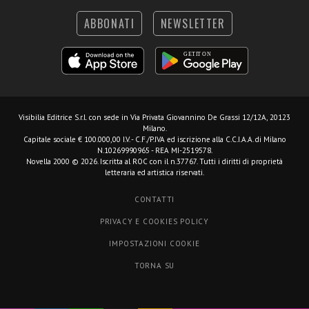
ABBONATI
NEWSLETTER
Visibilia Editrice S.r.l.
con sede in Via Privata Giovannino De Grassi 12/12A, 20123
Milano.
Capitale sociale € 100.000,00 I.V. - C.F./P.IVA ed iscrizione alla C.C.I.A.A. di Milano
N.10269990965 - REA MI-2519578.
Novella 2000 © 2026. Iscritta al ROC con il n.37767. Tutti i diritti di proprietà
letteraria ed artistica riservati.
CONTATTI
PRIVACY E COOKIES POLICY
IMPOSTAZIONI COOKIE
TORNA SU