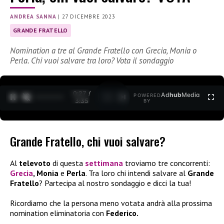
ANDREA SANNA
|
27 DICEMBRE 2023
GRANDE FRATELLO
Nomination a tre al Grande Fratello con Grecia, Monia o
Perla. Chi vuoi salvare tra loro? Vota il sondaggio
0:27 /
Ad
hub
Media
POWERED
1
/
2
3:35
BY
Grande Fratello, chi vuoi salvare?
Al
televoto
di questa
settimana
troviamo tre concorrenti:
Grecia
, Monia
e
Perla
. Tra loro chi intendi salvare al
Grande
Fratello
? Partecipa al nostro sondaggio e dicci la tua!
Ricordiamo che la persona meno votata andrà alla prossima
nomination eliminatoria con
Federico.