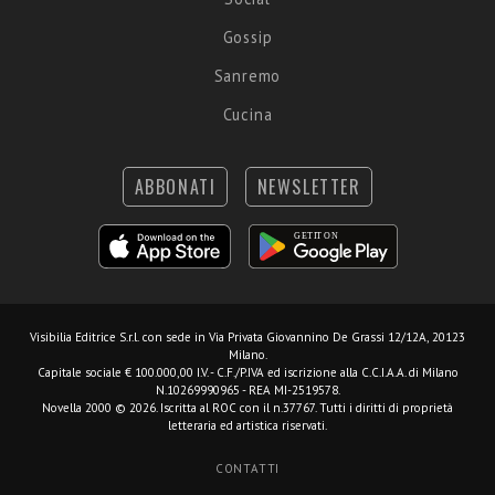
Gossip
Sanremo
Cucina
ABBONATI
NEWSLETTER
Visibilia Editrice S.r.l.
con sede in Via Privata Giovannino De Grassi 12/12A, 20123
Milano.
Capitale sociale € 100.000,00 I.V. - C.F./P.IVA ed iscrizione alla C.C.I.A.A. di Milano
N.10269990965 - REA MI-2519578.
Novella 2000 © 2026. Iscritta al ROC con il n.37767. Tutti i diritti di proprietà
letteraria ed artistica riservati.
CONTATTI