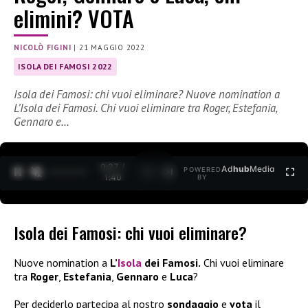
elimini? VOTA
NICOLÒ FIGINI
|
21 MAGGIO 2022
ISOLA DEI FAMOSI 2022
Isola dei Famosi: chi vuoi eliminare? Nuove nomination a
L’Isola dei Famosi. Chi vuoi eliminare tra Roger, Estefania,
Gennaro e…
0:27 /
Ad
hub
Media
POWERED
1
/
2
1:40
BY
Isola dei Famosi: chi vuoi eliminare?
Nuove nomination a
L’
Isola
dei Famosi.
Chi vuoi eliminare
tra
Roger
,
Estefania
,
Gennaro
e
Luca
?
Per deciderlo partecipa al nostro
sondaggio
e
vota
il