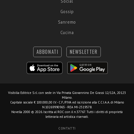
Social
Gossip
Sanremo
Cucina
ABBONATI
NEWSLETTER
Visibilia Editrice S.r.l.
con sede in Via Privata Giovannino De Grassi 12/12A, 20123
Milano.
Capitale sociale € 100.000,00 I.V. - C.F./P.IVA ed iscrizione alla C.C.I.A.A. di Milano
N.10269990965 - REA MI-2519578.
Novella 2000 © 2026. Iscritta al ROC con il n.37767. Tutti i diritti di proprietà
letteraria ed artistica riservati.
CONTATTI