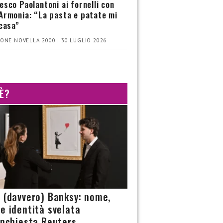
esco Paolantoni ai fornelli con
Armonia: “La pasta e patate mi
 casa”
ONE NOVELLA 2000 | 30 LUGLIO 2026
 È?
è (davvero) Banksy: nome,
 e identità svelata
’inchiesta Reuters