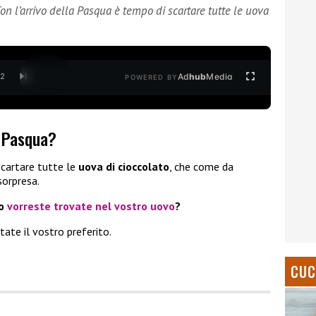
on l’arrivo della Pasqua è tempo di scartare tutte le uova
Ad
hub
Media
/
2
POWERED BY
i Pasqua?
cartare tutte le
uova di cioccolato
, che come da
sorpresa.
zo
vorreste trovate nel vostro uovo
?
ate il vostro preferito.
CUC