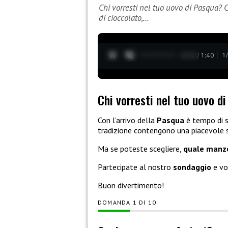
Chi vorresti nel tuo uovo di Pasqua? C
di cioccolato,…
0:13 / 1:40
1
Chi vorresti nel tuo uovo d
Con l’arrivo della
Pasqua
è tempo di s
tradizione contengono una piacevole 
Ma se poteste scegliere,
quale man
Partecipate al nostro
sondaggio
e vot
Buon divertimento!
DOMANDA
DI
10