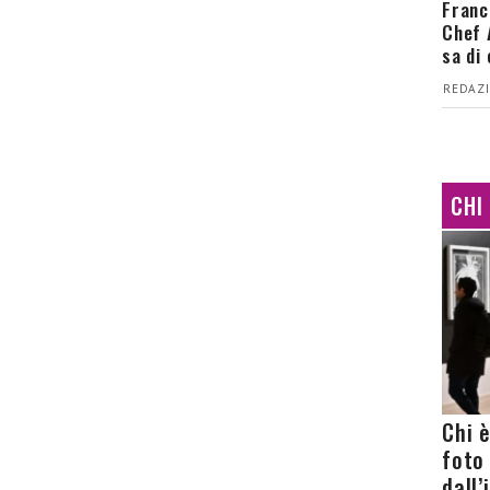
Franc
Chef 
sa di
REDAZI
CHI
Chi 
foto
dall