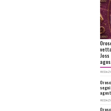
Orosc
vetta
Joss
agos
REDAZI
Orosco
segni
agos
REDAZI
Orosc