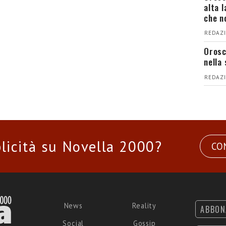
alta 
che n
REDAZI
Orosc
nella 
REDAZI
licità su Novella 2000?
CO
News
Reality
ABBON
Social
Gossip