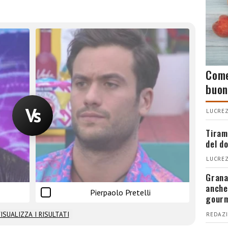
Come
buon
LUCREZ
Tiram
del d
LUCREZ
Grana
anche
Pierpaolo Pretelli
gour
ISUALIZZA I RISULTATI
REDAZI