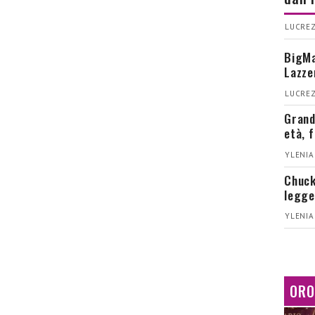
LUCREZ
BigMa
Lazze
LUCREZ
Grand
età, 
YLENIA
Chuck
legge
YLENIA
ORO