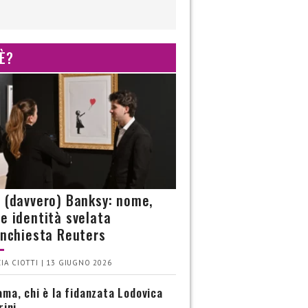
 È?
è (davvero) Banksy: nome,
 e identità svelata
’inchiesta Reuters
IA CIOTTI | 13 GIUGNO 2026
ma, chi è la fidanzata Lodovica
rini