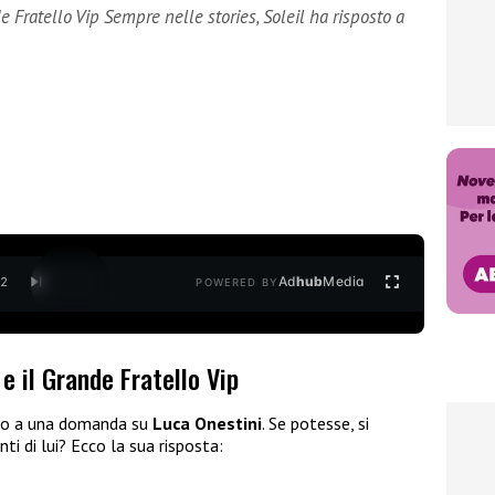
e Fratello Vip Sempre nelle stories, Soleil ha risposto a
Ad
hub
Media
/
2
POWERED BY
e il Grande Fratello Vip
to a una domanda su
Luca Onestini
. Se potesse, si
i di lui? Ecco la sua risposta: