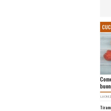
CUC
Come
buon
LUCREZ
Tiram