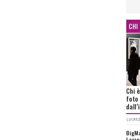
CHI
Chi 
foto
dall
LUCREZ
BigMa
Lazze