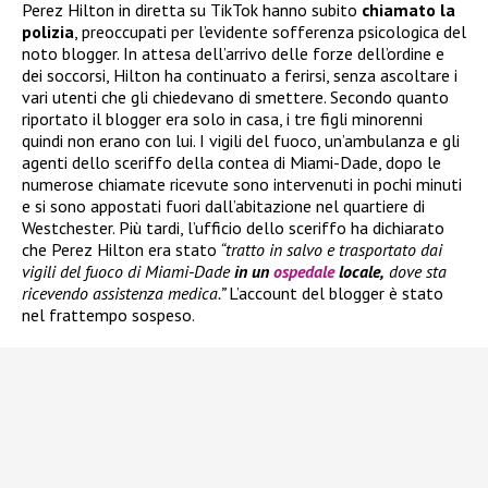
Perez Hilton in diretta su TikTok hanno subito
chiamato la
polizia
, preoccupati per l’evidente sofferenza psicologica del
noto blogger. In attesa dell’arrivo delle forze dell’ordine e
dei soccorsi, Hilton ha continuato a ferirsi, senza ascoltare i
vari utenti che gli chiedevano di smettere. Secondo quanto
riportato il blogger era solo in casa, i tre figli minorenni
quindi non erano con lui. I vigili del fuoco, un’ambulanza e gli
agenti dello sceriffo della contea di Miami-Dade, dopo le
numerose chiamate ricevute sono intervenuti in pochi minuti
e si sono appostati fuori dall’abitazione nel quartiere di
Westchester. Più tardi, l’ufficio dello sceriffo ha dichiarato
che Perez Hilton era stato
“tratto in salvo e trasportato dai
vigili del fuoco di Miami-Dade
in un
ospedale
locale,
dove sta
ricevendo assistenza medica.”
L’account del blogger è stato
nel frattempo sospeso.