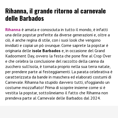
Rihanna, il grande ritorno al carnevale
delle Barbados
Rihanna
è amata e conosciuta in tutto il mondo, è infatti
una delle popstar preferite da diverse generazioni e, oltre a
ciò, è anche regina di stile, con i suoi look che vengono
invidiati e copiai un pò ovunque. Come saprete la popstar è
originaria delle
isole Barbados
e, in occasione del Grand
Kadooment Day, ovvero la festa che pone fine al Crop Over
e che celebra la conclusione del raccolto della canna da
zucchero sull’isola, è tornata proprio nella sua terra natale,
per prendere parte ai festeggiamenti. La parata celebrativa è
caratterizzata da bande in maschera ed elaborati costumi di
Carnevale. Rihanna ha stupido davvero tutti, sfoggiando un
costume mozzafiato! Prima di scoprire insieme come si è
vestita la popstar, sottolineiamo il fatto che Rihanna non
prendeva parte al Carnevale delle Barbados dal 2024.