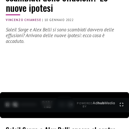
nuove ipotesi
VINCENZO CHIANESE
|
10 GENNAIO 2022
Soleil Sorge e Alex Belli si sono scambiati davvero delle
effusioni? Arrivano delle nuove ipotesi: ecco cosa è
accaduto.
0:15 /
Ad
hub
Media
POWERED
1
/
2
1:40
BY