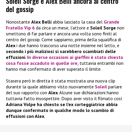
Soleil Sorge e Alex Belli ancora al centro
del gossip
Nonostante
Alex Belli
abbia lasciato la casa del
Grande
Fratello Vip 6
da circa un mese, l’attore e
Soleil Sorge
non
smettono di far parlare e ancora una volta sono finiti al
centro del gossip. Come sappiamo, prima della squalifica di
Alex
i due hanno trascorso una notte insieme nel letto, e
secondo i più maliziosi si sarebbero scambiati delle
effusioni
.
In diverse occasioni ai gieffini è stato chiesto
cosa fosse accaduto in quelle ore
, tuttavia entrambi non
hanno mai confermato di aver superato il limite.
Stasera però in diretta è stata mostrata una nuova clip
durante la quale abbiamo visto nuovamente
Soleil
parlare
del suo rapporto con
Alex
. Alcune sue dichiarazioni hanno
tuttavia fatto insospettire. Dopo aver visto il filmato così
Adriana Volpe ha chiesto se l’ex corteggiatrice abbia
dunque confermato in qualche modo lo scambio di
effusioni con Alex
.