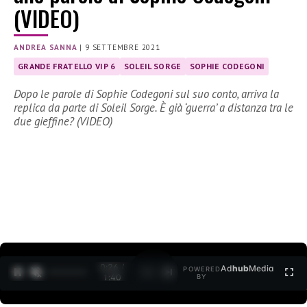
(VIDEO)
ANDREA SANNA
|
9 SETTEMBRE 2021
GRANDE FRATELLO VIP 6
SOLEIL SORGE
SOPHIE CODEGONI
Dopo le parole di Sophie Codegoni sul suo conto, arriva la
replica da parte di Soleil Sorge. È già ‘guerra’ a distanza tra le
due gieffine? (VIDEO)
0:27 /
Ad
hub
Media
POWERED
1
/
2
1:40
BY