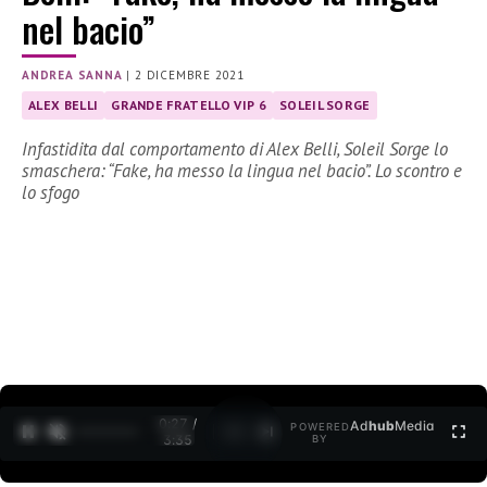
nel bacio”
ANDREA SANNA
|
2 DICEMBRE 2021
ALEX BELLI
GRANDE FRATELLO VIP 6
SOLEIL SORGE
Infastidita dal comportamento di Alex Belli, Soleil Sorge lo
smaschera: “Fake, ha messo la lingua nel bacio”. Lo scontro e
lo sfogo
0:27 /
Ad
hub
Media
POWERED
1
/
2
3:35
BY