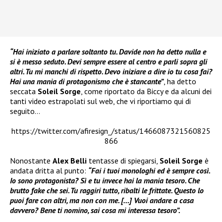
“Hai iniziato a parlare soltanto tu. Davide non ha detto nulla e
si è messo seduto. Devi sempre essere al centro e parli sopra gli
altri. Tu mi manchi di rispetto. Devo iniziare a dire io tu cosa fai?
Hai una mania di protagonismo che è stancante”
, ha detto
seccata
Soleil Sorge
, come riportato da Biccy e da alcuni dei
tanti video estrapolati sul web, che vi riportiamo qui di
seguito…
https://twitter.com/afiresign_/status/1466087321560825
866
Nonostante
Alex Belli
tentasse di spiegarsi,
Soleil Sorge
è
andata dritta al punto:
“Fai i tuoi monologhi ed è sempre così.
Io sono protagonista? Sì e tu invece hai la mania tesoro. Che
brutto fake che sei. Tu raggiri tutto, ribalti le frittate. Questo lo
puoi fare con altri, ma non con me. […] Vuoi andare a casa
davvero? Bene ti nomino, sai cosa mi interessa tesoro”.