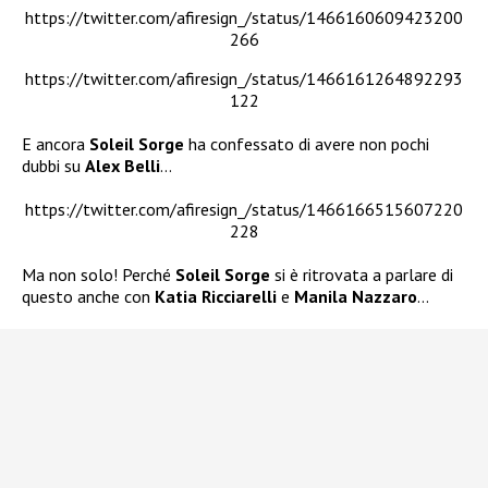
https://twitter.com/afiresign_/status/1466160609423200
266
https://twitter.com/afiresign_/status/1466161264892293
122
E ancora
Soleil Sorge
ha confessato di avere non pochi
dubbi su
Alex Belli
…
https://twitter.com/afiresign_/status/1466166515607220
228
Ma non solo! Perché
Soleil Sorge
si è ritrovata a parlare di
questo anche con
Katia Ricciarelli
e
Manila Nazzaro
…