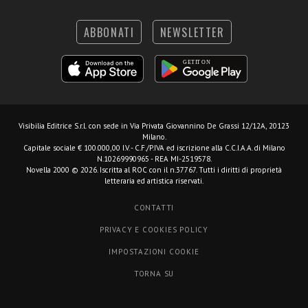
ABBONATI
NEWSLETTER
Visibilia Editrice S.r.l.
con sede in Via Privata Giovannino De Grassi 12/12A, 20123
Milano.
Capitale sociale € 100.000,00 I.V. - C.F./P.IVA ed iscrizione alla C.C.I.A.A. di Milano
N.10269990965 - REA MI-2519578.
Novella 2000 © 2026. Iscritta al ROC con il n.37767. Tutti i diritti di proprietà
letteraria ed artistica riservati.
CONTATTI
PRIVACY E COOKIES POLICY
IMPOSTAZIONI COOKIE
TORNA SU