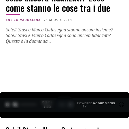
come stanno le cose tra i due
ENRICO MADDALENA
|
25 AGOSTO 2018
Soleil Stasi e Marco Cartasegna stanno ancora insieme?
Soleil Stasi e Marco Cartasegna sono ancora fidanzati?
Questa è la domanda…
0:27 /
Ad
hub
Media
POWERED
1
/
2
1:40
BY