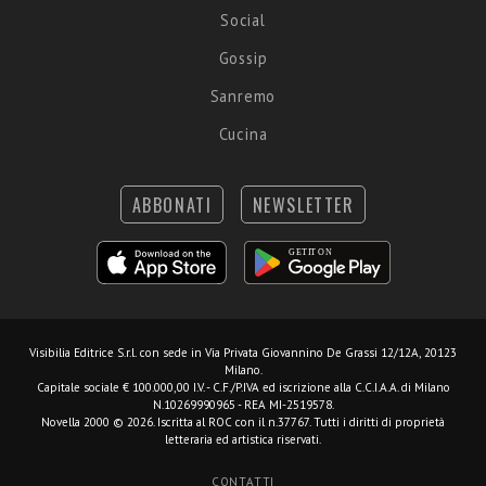
Social
Gossip
Sanremo
Cucina
ABBONATI
NEWSLETTER
Visibilia Editrice S.r.l.
con sede in Via Privata Giovannino De Grassi 12/12A, 20123
Milano.
Capitale sociale € 100.000,00 I.V. - C.F./P.IVA ed iscrizione alla C.C.I.A.A. di Milano
N.10269990965 - REA MI-2519578.
Novella 2000 © 2026. Iscritta al ROC con il n.37767. Tutti i diritti di proprietà
letteraria ed artistica riservati.
CONTATTI