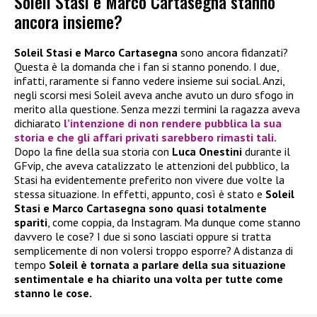
Soleil Stasi e Marco Cartasegna stanno
ancora insieme?
Soleil Stasi e Marco Cartasegna
sono ancora fidanzati?
Questa è la domanda che i fan si stanno ponendo. I due,
infatti, raramente si fanno vedere insieme sui social. Anzi,
negli scorsi mesi Soleil aveva anche avuto un duro sfogo in
merito alla questione. Senza mezzi termini la ragazza aveva
dichiarato
l’intenzione di non rendere pubblica la sua
storia e che gli affari privati sarebbero rimasti tali.
Dopo la fine della sua storia con
Luca Onestini
durante il
GFvip, che aveva catalizzato le attenzioni del pubblico, la
Stasi ha evidentemente preferito non vivere due volte la
stessa situazione. In effetti, appunto, così è stato e
Soleil
Stasi e Marco Cartasegna sono quasi totalmente
spariti
, come coppia, da Instagram. Ma dunque come stanno
davvero le cose? I due si sono lasciati oppure si tratta
semplicemente di non volersi troppo esporre? A distanza di
tempo
Soleil è tornata a parlare della sua situazione
sentimentale e ha chiarito una volta per tutte come
stanno le cose.