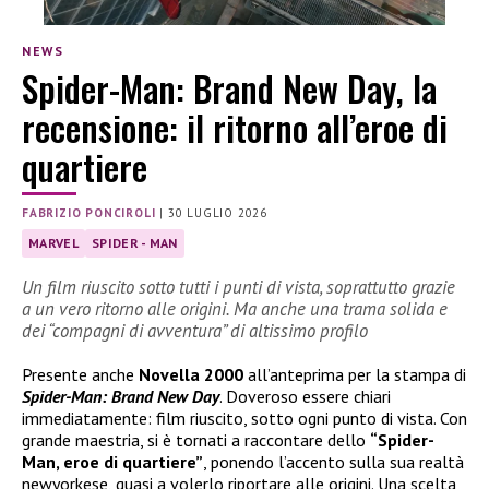
NEWS
Spider-Man: Brand New Day, la
recensione: il ritorno all’eroe di
quartiere
FABRIZIO PONCIROLI
|
30 LUGLIO 2026
MARVEL
SPIDER - MAN
Un film riuscito sotto tutti i punti di vista, soprattutto grazie
a un vero ritorno alle origini. Ma anche una trama solida e
dei “compagni di avventura” di altissimo profilo
Presente anche
Novella 2000
all’anteprima per la stampa di
Spider-Man: Brand New Day
. Doveroso essere chiari
immediatamente: film riuscito, sotto ogni punto di vista. Con
grande maestria, si è tornati a raccontare dello
“Spider-
Man, eroe di quartiere”
, ponendo l’accento sulla sua realtà
newyorkese, quasi a volerlo riportare alle origini. Una scelta