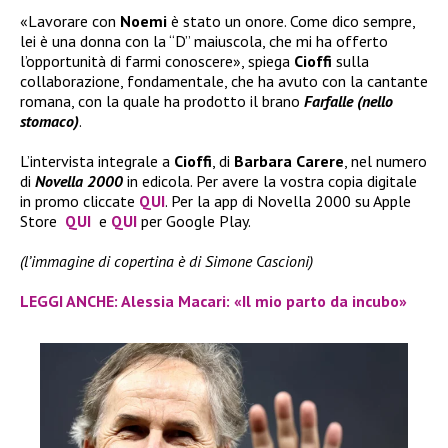
«Lavorare con
Noemi
è stato un onore. Come dico sempre,
lei è una donna con la “D” maiuscola, che mi ha offerto
l’opportunità di farmi conoscere», spiega
Cioffi
sulla
collaborazione, fondamentale, che ha avuto con la cantante
romana, con la quale ha prodotto il brano
Farfalle (nello
stomaco)
.
L’intervista integrale a
Cioffi
, di
Barbara Carere
, nel numero
di
Novella 2000
in edicola. Per avere la vostra copia digitale
in promo cliccate
QUI
. Per la app di Novella 2000 su Apple
Store
QUI
e
QUI
per Google Play.
(l’immagine di copertina è di Simone Cascioni)
LEGGI ANCHE: Alessia Macari: «Il mio parto da incubo»