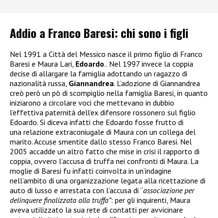
Addio a Franco Baresi: chi sono i figli
Nel 1991 a Città del Messico nasce il primo figlio di Franco
Baresi e Maura Lari,
Edoardo
.. Nel 1997 invece la coppia
decise di allargare la famiglia adottando un ragazzo di
nazionalità russa,
Giannandrea
. L’adozione di Giannandrea
creò però un pò di scompiglio nella famiglia Baresi, in quanto
iniziarono a circolare voci che mettevano in dubbio
l’effettiva paternità dell’ex difensore rossonero sul figlio
Edoardo. Si diceva infatti che Edoardo fosse frutto di
una relazione extraconiugale di Maura con un collega del
marito. Accuse smentite dallo stesso Franco Baresi. Nel
2005 accadde un altro fatto che mise in crisi il rapporto di
coppia, ovvero l’accusa di truffa nei confronti di Maura. La
moglie di Baresi fu infatti coinvolta in un’indagine
nell’ambito di una organizzazione legata alla ricettazione di
auto di lusso e arrestata
con l’accusa di “
associazione per
delinquere finalizzata alla truffa”
: per gli inquirenti, Maura
aveva utilizzato la sua rete di contatti per avvicinare