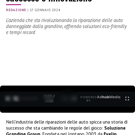
REDAZIONE
|
17 GENNAIO 2024
L’azienda che sta rivoluzionando la riparazione delle auto
danneggiate dalla grandine, offrendo soluzioni eco-friendly
e tempi record
0:30 /
Ad
hub
Media
POWERED
1
/
2
3:35
BY
Nell’industria delle riparazioni delle auto spicca una storia di
successo che sta cambiando le regole del gioco:
Soluzione
Grandine Group
. Fondata nel lontano 2003 da
Evelin