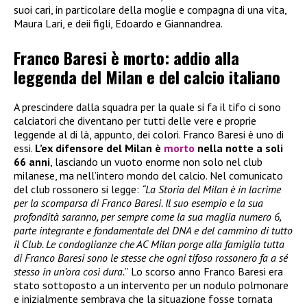
suoi cari, in particolare della moglie e compagna di una vita,
Maura Lari, e deii figli, Edoardo e Giannandrea.
Franco Baresi è morto: addio alla
leggenda del Milan e del calcio italiano
A prescindere dalla squadra per la quale si fa il tifo ci sono
calciatori che diventano per tutti delle vere e proprie
leggende al di là, appunto, dei colori. Franco Baresi è uno di
essi.
L’ex difensore del Milan è
morto
nella notte a soli
66 anni
, lasciando un vuoto enorme non solo nel club
milanese, ma nell’intero mondo del calcio. Nel comunicato
del club rossonero si legge:
“La Storia del Milan è in lacrime
per la scomparsa di Franco Baresi. Il suo esempio e la sua
profondità saranno, per sempre come la sua maglia numero 6,
parte integrante e fondamentale del DNA e del cammino di tutto
il Club. Le condoglianze che AC Milan porge alla famiglia tutta
di Franco Baresi sono le stesse che ogni tifoso rossonero fa a sé
stesso in un’ora così dura.
” Lo scorso anno Franco Baresi era
stato sottoposto a un intervento per un nodulo polmonare
e inizialmente sembrava che la situazione fosse tornata