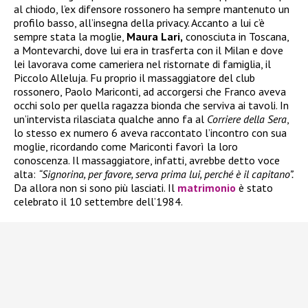
al chiodo, l’ex difensore rossonero ha sempre mantenuto un
profilo basso, all’insegna della privacy. Accanto a lui c’è
sempre stata la moglie,
Maura Lari,
conosciuta in Toscana,
a Montevarchi, dove lui era in trasferta con il Milan e dove
lei lavorava come cameriera nel ristornate di famiglia, il
Piccolo Alleluja. Fu proprio il massaggiatore del club
rossonero, Paolo Mariconti, ad accorgersi che Franco aveva
occhi solo per quella ragazza bionda che serviva ai tavoli. In
un’intervista rilasciata qualche anno fa al
Corriere della Sera
,
lo stesso ex numero 6 aveva raccontato l’incontro con sua
moglie, ricordando come Mariconti favorì la loro
conoscenza. Il massaggiatore, infatti, avrebbe detto voce
alta:
“Signorina, per favore, serva prima lui, perché è il capitano”.
Da allora non si sono più lasciati. Il
matrimonio
è stato
celebrato il 10 settembre dell’1984.