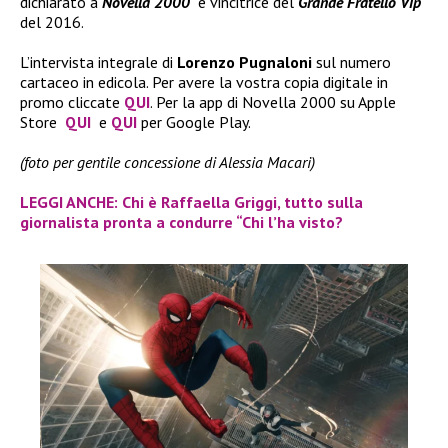
dichiarato a
Novella 2000
e vincitrice del
Grande Fratello Vip
del 2016.
L’intervista integrale di
Lorenzo Pugnaloni
sul numero
cartaceo in edicola. Per avere la vostra copia digitale in
promo cliccate
QUI
. Per la app di Novella 2000 su Apple
Store
QUI
e
QUI
per Google Play.
(foto per gentile concessione di Alessia Macari)
LEGGI ANCHE: Chi è Raffaella Griggi, tutto sulla
giornalista pronta a condurre “Chi l’ha visto?