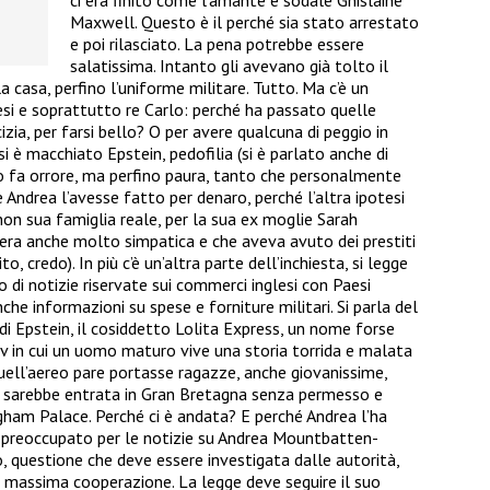
ci era finito come l’amante e sodale Ghislaine
Maxwell. Questo è il perché sia stato arrestato
e poi rilasciato. La pena potrebbe essere
salatissima. Intanto gli avevano già tolto il
la casa, perfino l’uniforme militare. Tutto. Ma c’è un
esi e soprattutto re Carlo: perché ha passato quelle
izia, per farsi bello? O per avere qualcuna di peggio in
si è macchiato Epstein, pedofilia (si è parlato anche di
lo fa orrore, ma perfino paura, tanto che personalmente
ndrea l’avesse fatto per denaro, perché l’altra ipotesi
non sua famiglia reale, per la sua ex moglie Sarah
era anche molto simpatica e che aveva avuto dei prestiti
to, credo). In più c’è un’altra parte dell’inchiesta, si legge
io di notizie riservate sui commerci inglesi con Paesi
che informazioni su spese e forniture militari. Si parla del
i Epstein, il cosiddetto Lolita Express, un nome forse
 in cui un uomo maturo vive una storia torrida e malata
uell’aereo pare portasse ragazze, anche giovanissime,
e sarebbe entrata in Gran Bretagna senza permesso e
gham Palace. Perché ci è andata? E perché Andrea l’ha
e «preoccupato per le notizie su Andrea Mountbatten-
o, questione che deve essere investigata dalle autorità,
 massima cooperazione. La legge deve seguire il suo