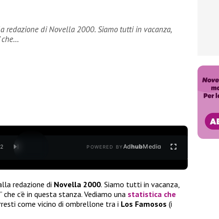
a redazione di Novella 2000. Siamo tutti in vacanza,
” che…
Ad
hub
Media
/
2
POWERED BY
lla redazione di
Novella 2000
.
Siamo tutti in vacanza,
 che c’è in questa stanza. Vediamo una
statistica che
rresti come vicino di ombrellone tra i
Los Famosos
(i