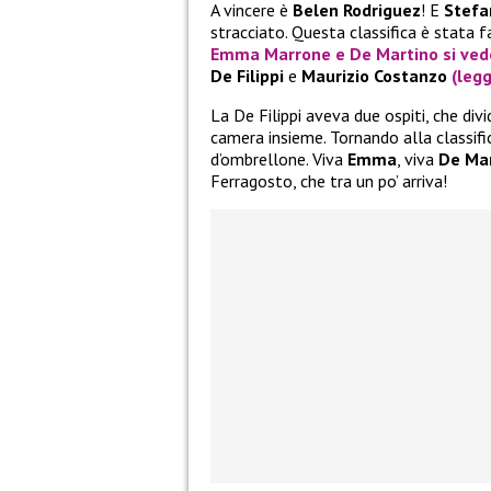
A vincere è
Belen Rodriguez
! E
Stefa
stracciato. Questa classifica è stata 
Emma Marrone
e
De Martino
si ved
De Filippi
e
Maurizio Costanzo
(legg
La De Filippi aveva due ospiti, che di
camera insieme. Tornando alla classif
d’ombrellone. Viva
Emma
, viva
De Ma
Ferragosto, che tra un po’ arriva!