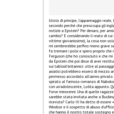
titolo di principe, l’appannaggio reale, 
secondo perché che preoccupa gli ingl
notizie a Epstein? Per denaro, per amic
cambio? E considerando il reato di cui 
vittime giovanissime), la cosa non so
mi sembrerebbe perfino meno grave se A
fa tremare i polsi e spero proprio che 
Ferguson (che ho conosciuto e che mi 
da Epstein che poi disse di aver restitui
sui tabloid britannici: oltre al passagg
asiatici potrebbero esserci di mezzo an
permesso accordato all’aereo privato d
spirato al famoso romanzo di Nabokov
con un’adolescente, Lolita appunto. Q
forse minorenni. Una di quelle ragazz
sarebbe stata invitata anche a Buckin
ricevuta? Carlo III ha detto di esser
Windsor e il sospetto di abuso d’uffici
che hanno il nostro totale sostegno e