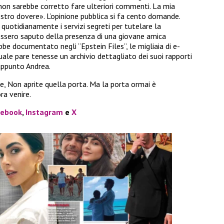
non sarebbe corretto fare ulteriori commenti. La mia
ostro dovere». L’opinione pubblica si fa cento domande.
quotidianamente i servizi segreti per tutelare la
vessero saputo della presenza di una giovane amica
bbe documentato negli “Epstein Files”, le migliaia di e-
quale pare tenesse un archivio dettagliato dei suoi rapporti
appunto Andrea.
re, Non aprite quella porta. Ma la porta ormai è
ra venire.
cebook
,
Instagram
e
X