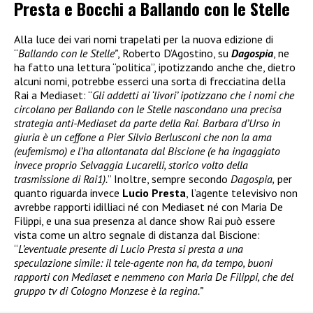
Presta e Bocchi a Ballando con le Stelle
Alla luce dei vari nomi trapelati per la nuova edizione di
“
Ballando con le Stelle”
, Roberto D’Agostino, su
Dagospia
, ne
ha fatto una lettura “politica”, ipotizzando anche che, dietro
alcuni nomi, potrebbe esserci una sorta di frecciatina della
Rai a Mediaset: “
Gli addetti ai ‘livori’ ipotizzano che i nomi che
circolano per Ballando con le Stelle nascondano una precisa
strategia anti-Mediaset da parte della Rai
.
Barbara d’Urso in
giuria è un ceffone a Pier Silvio Berlusconi che non la ama
(eufemismo) e l’ha allontanata dal Biscione (e ha ingaggiato
invece proprio Selvaggia Lucarelli, storico volto della
trasmissione di Rai1).
” Inoltre, sempre secondo
Dagospia,
per
quanto riguarda invece
Lucio Presta
, l’agente televisivo non
avrebbe rapporti idilliaci né con Mediaset né con Maria De
Filippi, e una sua presenza al dance show Rai può essere
vista come un altro segnale di distanza dal Biscione:
“
L’eventuale presente di Lucio Presta si presta a una
speculazione simile: il tele-agente non ha, da tempo, buoni
rapporti con Mediaset e nemmeno con Maria De Filippi, che del
gruppo tv di Cologno Monzese è la regina.”