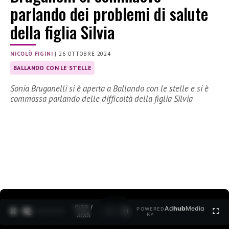
parlando dei problemi di salute
della figlia Silvia
NICOLÒ FIGINI
|
26 OTTOBRE 2024
BALLANDO CON LE STELLE
Sonia Bruganelli si è aperta a Ballando con le stelle e si è
commossa parlando delle difficoltà della figlia Silvia
0:30 /
Ad
hub
Media
POWERED
1
/
2
3:35
BY