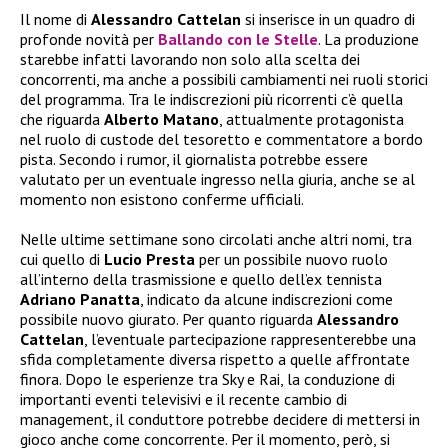
Il nome di
Alessandro Cattelan
si inserisce in un quadro di
profonde novità per
Ballando con le Stelle
. La produzione
starebbe infatti lavorando non solo alla scelta dei
concorrenti, ma anche a possibili cambiamenti nei ruoli storici
del programma. Tra le indiscrezioni più ricorrenti c’è quella
che riguarda
Alberto Matano
, attualmente protagonista
nel ruolo di custode del tesoretto e commentatore a bordo
pista. Secondo i rumor, il giornalista potrebbe essere
valutato per un eventuale ingresso nella giuria, anche se al
momento non esistono conferme ufficiali.
Nelle ultime settimane sono circolati anche altri nomi, tra
cui quello di
Lucio Presta
per un possibile nuovo ruolo
all’interno della trasmissione e quello dell’ex tennista
Adriano Panatta
, indicato da alcune indiscrezioni come
possibile nuovo giurato. Per quanto riguarda
Alessandro
Cattelan
, l’eventuale partecipazione rappresenterebbe una
sfida completamente diversa rispetto a quelle affrontate
finora. Dopo le esperienze tra Sky e Rai, la conduzione di
importanti eventi televisivi e il recente cambio di
management, il conduttore potrebbe decidere di mettersi in
gioco anche come concorrente. Per il momento, però, si