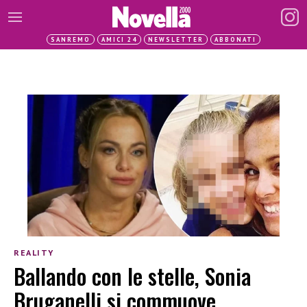
SANREMO
AMICI 24
NEWSLETTER
ABBONATI
REALITY
Ballando con le stelle, Sonia
Bruganelli si commuove