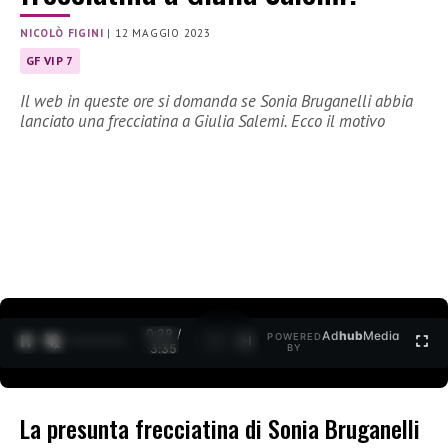
NICOLÒ FIGINI
|
12 MAGGIO 2023
GF VIP 7
Il web in queste ore si domanda se Sonia Bruganelli abbia
lanciato una frecciatina a Giulia Salemi. Ecco il motivo
0:30 /
Ad
hub
Media
POWERED
1
/
2
3:35
BY
La presunta frecciatina di Sonia Bruganelli