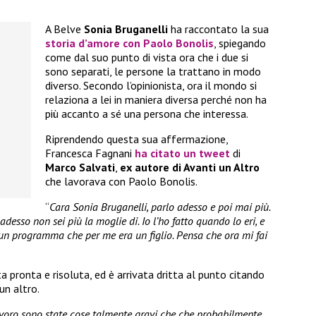
A Belve
Sonia Bruganelli
ha raccontato la sua
storia d’amore con Paolo Bonolis
, spiegando
come dal suo punto di vista ora che i due si
sono separati, le persone la trattano in modo
diverso. Secondo l’opinionista, ora il mondo si
relaziona a lei in maniera diversa perché non ha
più accanto a sé una persona che interessa.
Riprendendo questa sua affermazione,
Francesca Fagnani
ha citato un tweet
di
Marco Salvati
,
ex autore di Avanti un Altro
che lavorava con Paolo Bonolis.
“
Cara Sonia Bruganelli, parlo adesso e poi mai più.
adesso non sei più la moglie di. Io l’ho fatto quando lo eri, e
 un programma che per me era un figlio. Pensa che ora mi fai
a pronta e risoluta, ed è arrivata dritta al punto citando
un altro.
voro sono state cose talmente gravi che che probabilmente