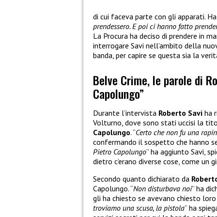
di cui faceva parte con gli apparati. Ha 
prendessero. E poi ci hanno fatto prende
La Procura ha deciso di prendere in man
interrogare Savi nell’ambito della nuo
banda, per capire se questa sia la veri
Belve Crime, le parole di Ro
Capolungo”
Durante l’intervista
Roberto Savi
ha r
Volturno, dove sono stati uccisi la tit
Capolungo
. “
Certo che non fu una rapi
confermando il sospetto che hanno sem
Pietro Capolungo
” ha aggiunto Savi, spi
dietro c’erano diverse cose, come un gi
Secondo quanto dichiarato da
Robert
Capolungo. “
Non disturbava noi
” ha di
gli ha chiesto se avevano chiesto loro d
troviamo una scusa, la pistola
” ha spieg