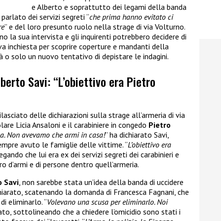
e Alberto e soprattutto dei legami della banda
parlato dei servizi segreti “
che prima hanno evitato ci
re
” e del loro presunto ruolo nella strage di via Volturno.
o la sua intervista e gli inquirenti potrebbero decidere di
va inchiesta per scoprire coperture e mandanti della
tà o solo un nuovo tentativo di depistare le indagini.
berto Savi: “L’obiettivo era Pietro
ilasciato delle dichiarazioni sulla strage all’armeria di via
olare Licia Ansaloni e il carabiniere in congedo
Pietro
na. Non avevamo che armi in casa!
” ha dichiarato Savi,
pre avuto le famiglie delle vittime. “
L’obiettivo era
egando che lui era ex dei servizi segreti dei carabinieri e
ro d’armi e di persone dentro quell’armeria.
o Savi
, non sarebbe stata un’idea della banda di uccidere
chiarato, scatenando la domanda di Francesca Fagnani, che
i eliminarlo. “
Volevano una scusa per eliminarlo. Noi
ato, sottolineando che a chiedere l’omicidio sono stati i