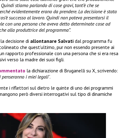
 Quindi stiamo parlando di cose gravi, tant’è che se
erché evidentemente erano da prendere. La decisione è stata
os’è successo al lavoro
.
Quindi non poteva presentarsi il
le con una persona che aveva detto determinate cose ad
nche alla produttrice del programma”.
la decisione di
allontanare Salvati
dal programma fu
ttolineato che quest’ultimo, pur non essendo presente ai
n rapporto professionale con una persona che si era resa
i verso la madre dei suoi figli.
commentato
la dichiarazione di Bruganelli su X, scrivendo:
i penseranno i miei legali
“.
 i riflettori sul dietro le quinte di uno dei programmi
imangono però diversi interrogativi sul tipo di dinamiche