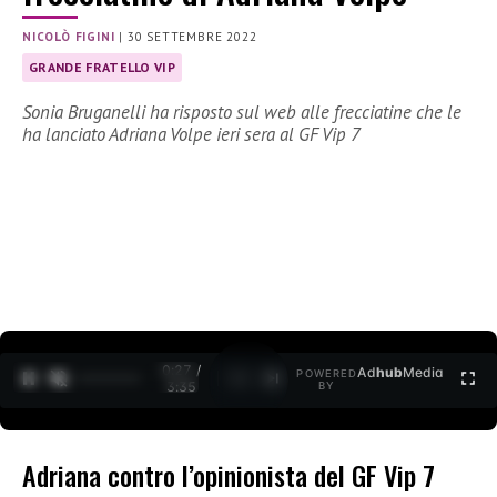
NICOLÒ FIGINI
|
30 SETTEMBRE 2022
GRANDE FRATELLO VIP
Sonia Bruganelli ha risposto sul web alle frecciatine che le
ha lanciato Adriana Volpe ieri sera al GF Vip 7
0:27 /
Ad
hub
Media
POWERED
1
/
2
3:35
BY
Adriana contro l’opinionista del GF Vip 7