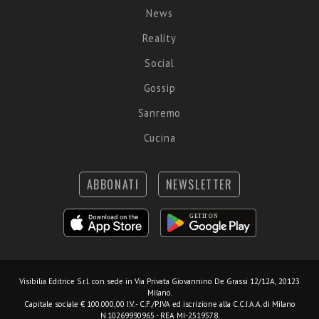
News
Reality
Social
Gossip
Sanremo
Cucina
ABBONATI
NEWSLETTER
Visibilia Editrice S.r.l.
con sede in Via Privata Giovannino De Grassi 12/12A, 20123
Milano.
Capitale sociale € 100.000,00 I.V. - C.F./P.IVA ed iscrizione alla C.C.I.A.A. di Milano
N.10269990965 - REA MI-2519578.