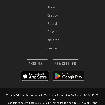
News
Reality
Social
Gossip
Sanremo
Cucina
ABBONATI
NEWSLETTER
Visibilia Editrice S.r.l.
con sede in Via Privata Giovannino De Grassi 12/12A, 20123
Milano.
Capitale sociale € 100.000,00 I.V. - C.F./P.IVA ed iscrizione alla C.C.I.A.A. di Milano