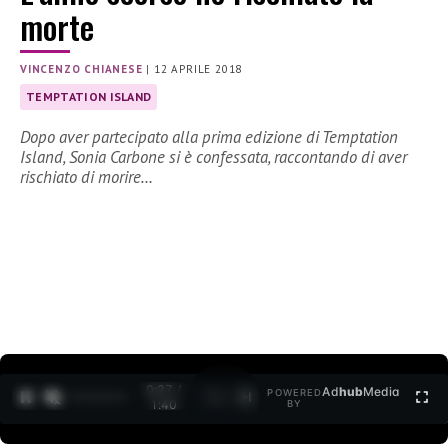
morte
VINCENZO CHIANESE
|
12 APRILE 2018
TEMPTATION ISLAND
Dopo aver partecipato alla prima edizione di Temptation
Island, Sonia Carbone si è confessata, raccontando di aver
rischiato di morire…
0:27 /
Ad
hub
Media
POWERED
1
/
2
1:40
BY