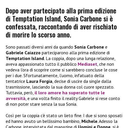
Dopo aver partecipato alla prima edizione
di Temptation Island, Sonia Carbone si è
confessata, raccontando di aver rischiato
di morire lo scorso anno.
Sono passati diversi anni da quando
Sonia Carbone
e
Gabriele Caiazzo
parteciparono alla prima edizione di
Temptation Island
. La coppia, dopo una lunga relazione,
aveva appassionato tutto il pubblico
Mediaset
, che non
vedeva l’ora di scoprire come si sarebbero concluse le cose
per i due. Sfortunatamente, l’uomo, infatuato della
tentatrice
Laura Forgia
, decise di uscire da single dalla
trasmissione, lasciando la sua donna col cuore spezzato.
Tuttavia, però,
il loro amore ha superato tutte le
avversità
, e una volta finito il reality Gabriele si rese conto
di non poter stare senza la sua Sonia.
Così per la coppia c’è stato un lieto fine. I due si sono sposati
ed hanno avuto un bellissimo bambino,
Michele
. Adesso la
Carbone, intervistata dal magazine di
Uomini e Donne
, si è