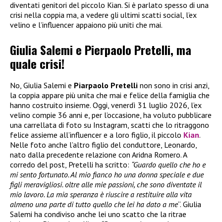
diventati genitori del piccolo Kian. Si è parlato spesso di una
crisi nella coppia ma, a vedere gli ultimi scatti social, l’ex
velino e l’influencer appaiono più uniti che mai.
Giulia Salemi e Pierpaolo Pretelli, ma
quale crisi!
No, Giulia Salemi e
Piarpaolo Pretelli
non sono in crisi anzi,
la coppia appare più unita che mai e felice della famiglia che
hanno costruito insieme. Oggi, venerdì 31 luglio 2026, l’ex
velino compie 36 anni e, per l’occasione, ha voluto pubblicare
una carrellata di foto su Instagram, scatti che lo ritraggono
felice assieme all’influencer e a loro figlio, il piccolo
Kian
.
Nelle foto anche l’altro figlio del conduttore, Leonardo,
nato dalla precedente relazione con Aridna Romero. A
corredo del post, Pretelli ha scritto:
“Guardo quello che ho e
mi sento fortunato. Al mio fianco ho una donna speciale e due
figli meravigliosi. oltre alle mie passioni, che sono diventate il
mio lavoro. La mia speranza è riuscire a restituire alla vita
almeno una parte di tutto quello che lei ha dato a me
“. Giulia
Salemi ha condiviso anche lei uno scatto che la ritrae