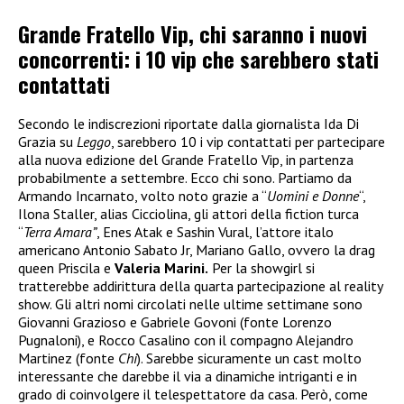
Grande Fratello Vip, chi saranno i nuovi
concorrenti: i 10 vip che sarebbero stati
contattati
Secondo le indiscrezioni riportate dalla giornalista Ida Di
Grazia su
Leggo
, sarebbero 10 i vip contattati per partecipare
alla nuova edizione del Grande Fratello Vip, in partenza
probabilmente a settembre. Ecco chi sono. Partiamo da
Armando Incarnato, volto noto grazie a “
Uomini e Donne
“,
Ilona Staller, alias Cicciolina, gli attori della fiction turca
“
Terra Amara”
, Enes Atak e Sashin Vural, l’attore italo
americano Antonio Sabato Jr, Mariano Gallo, ovvero la drag
queen Priscila e
Valeria Marini.
Per la showgirl si
tratterebbe addirittura della quarta partecipazione al reality
show. Gli altri nomi circolati nelle ultime settimane sono
Giovanni Grazioso e Gabriele Govoni (fonte Lorenzo
Pugnaloni), e Rocco Casalino con il compagno Alejandro
Martinez (fonte
Chi
). Sarebbe sicuramente un cast molto
interessante che darebbe il via a dinamiche intriganti e in
grado di coinvolgere il telespettatore da casa. Però, come