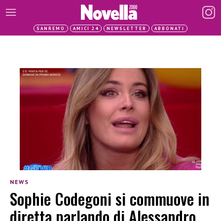
SANREMO
AMICI 24
NEWSLETTER
ABBONATI
NEWS
Sophie Codegoni si commuove in
diretta parlando di Alessandro