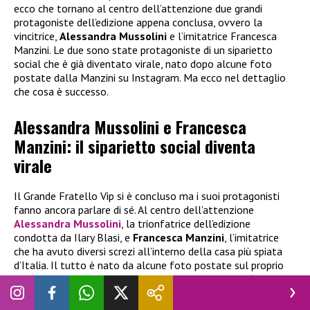
ecco che tornano al centro dell’attenzione due grandi
protagoniste dell’edizione appena conclusa, ovvero la
vincitrice,
Alessandra Mussolini
e l’imitatrice Francesca
Manzini. Le due sono state protagoniste di un siparietto
social che è già diventato virale, nato dopo alcune foto
postate dalla Manzini su Instagram. Ma ecco nel dettaglio
che cosa è successo.
Alessandra Mussolini e Francesca
Manzini: il siparietto social diventa
virale
Il Grande Fratello Vip si è concluso ma i suoi protagonisti
fanno ancora parlare di sé. Al centro dell’attenzione
Alessandra Mussolini
, la trionfatrice dell’edizione
condotta da Ilary Blasi, e
Francesca Manzini
, l’imitatrice
che ha avuto diversi screzi all’interno della casa più spiata
d’Italia. Il tutto è nato da alcune foto postate sul proprio
profilo Instagram dalla Manzini con la politica che “l’ha
presa in giro” in un video pubblicato nelle sue storie da
un’altra protagonista del reality show Mediaset, ovvero