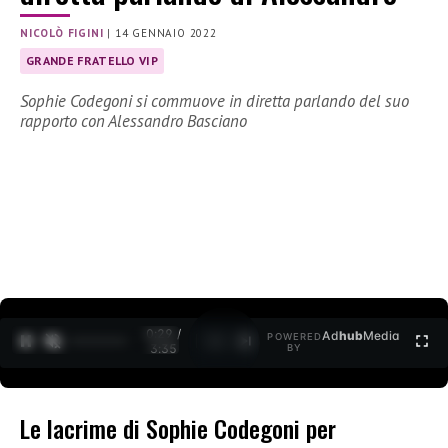
NICOLÒ FIGINI
|
14 GENNAIO 2022
GRANDE FRATELLO VIP
Sophie Codegoni si commuove in diretta parlando del suo
rapporto con Alessandro Basciano
0:30 /
Ad
hub
Media
POWERED
1
/
2
3:35
BY
Le lacrime di Sophie Codegoni per