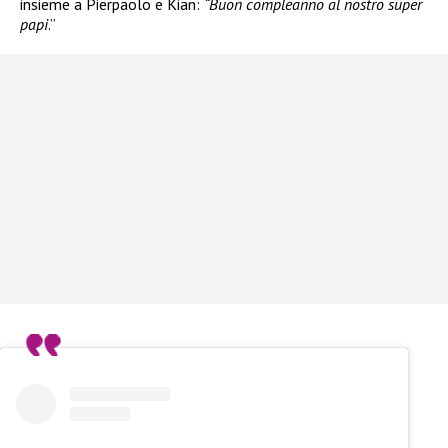
insieme a Pierpaolo e Kian:
“Buon compleanno al nostro super
papi
.”