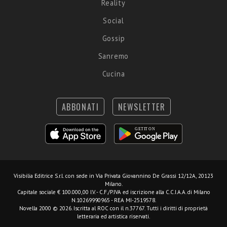
Reality
Social
Gossip
Sanremo
Cucina
ABBONATI
NEWSLETTER
Visibilia Editrice S.r.l.
con sede in Via Privata Giovannino De Grassi 12/12A, 20123
Milano.
Capitale sociale € 100.000,00 I.V. - C.F./P.IVA ed iscrizione alla C.C.I.A.A. di Milano
N.10269990965 - REA MI-2519578.
Novella 2000 © 2026. Iscritta al ROC con il n.37767. Tutti i diritti di proprietà
letteraria ed artistica riservati.