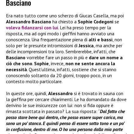
Basciano
Era nato tutto come uno scherzo di Giucas Casella, ma poi
Alessandro Basciano
ha chiesto a
Sophie Codegoni
se
voleva fidanzarsi con lui
. Lei ha preso tempo per la
risposta, ma ad ogni modo i gieffini hanno avviato una
conoscenza. Una frequentazione piena di
alti e bassi
, non
solo per le presunte intromissioni di
Jessica
, ma anche per
delle incomprensioni tra loro. Sembrerebbe, infatti, che
Basciano
vorrebbe fare un passo in più e
dare un nome a
ciò che sono
.
Sophie
, invece,
non ne sente ancora la
necessità
. Quest’ultima, infatti, sostiene che si stanno
conoscendo soltanto da 20 giorni, troppo poco, in un
contesto molto particolare.
In queste ore, quindi,
Alessandro
si è trovato in sauna con
la gieffina per cercare chiarimenti. Le ha domandato da dove
derivino le sue insicurezze con lui: non si fida oppure è
rimasta scottata in passato? La sua risposta: “
Dal fatto che
posso stare bene qui dentro, che posso essere super carica, ma
sono un po’ stanca. E quindi penso di essere sotto tono e un po’
in confusione, dentro di me. O ho una persona dalla mia parte