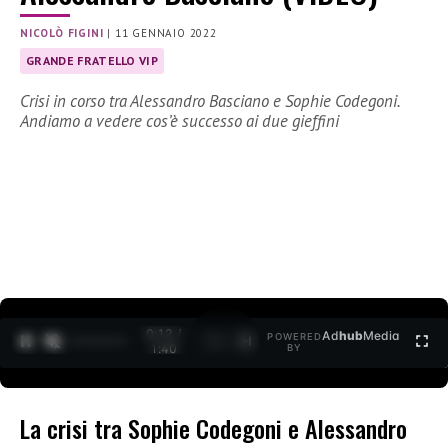
NICOLÒ FIGINI
|
11 GENNAIO 2022
GRANDE FRATELLO VIP
Crisi in corso tra Alessandro Basciano e Sophie Codegoni.
Andiamo a vedere cos’è successo ai due gieffini
0:12 /
Ad
hub
Media
POWERED
1
/
2
1:40
BY
La crisi tra Sophie Codegoni e Alessandro