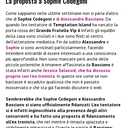
La proposta a Sophie Codegoni
Come sappiamo nelle ultime settimane non si parla d’altro
che di
Sophie Codegoni
e di
Alessandro Basciano
. Da
quando l’ex tentatore di
Temptation Island
ha varcato la
porta rossa del
Grande Fratello Vip 6
infatti gli equilibri
della casa sono crollati e i due sono finiti al centro
dell’attenzione mediatica. Fin da subito
Alessandro
e
Sophie
si sono avvicinati particolarmente, facendo
intendere entrambi di essere interessati a una conoscenza
più approfondita. Non sono mancate però anche delle
piccole polemiche. A rimanere affascinata da
Basciano
è
stata infatti anche
Jessica Selassié
, che ha discusso
proprio con l’ex tronista
. In queste ore come se non
bastasse è accaduto qualcosa che non è passato
inosservato e che sta già facendo discutere il web.
Sembrerebbe che Sophie Codegoni e Alessandro
Basciano si siano ufficialmente fidanzati
.
L’ex tentatore
si è infatti inginocchiato alla presenza degli altri
concorrenti e ha fatto una proposta di fidanzamento
all’ex tronista
, che nel mentre è rimasta spiazzata e
visibilmente imbarazzata. Queste le parole di
Basciano
: