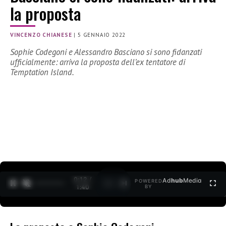
la proposta
VINCENZO CHIANESE
|
5 GENNAIO 2022
Sophie Codegoni e Alessandro Basciano si sono fidanzati
ufficialmente: arriva la proposta dell’ex tentatore di
Temptation Island.
0:12 /
Ad
hub
Media
POWERED
1
/
2
1:40
BY