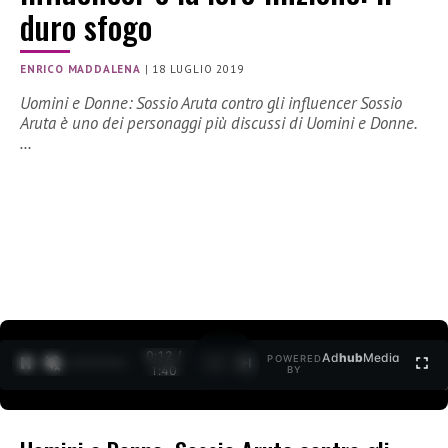
duro sfogo
ENRICO MADDALENA
|
18 LUGLIO 2019
Uomini e Donne: Sossio Aruta contro gli influencer Sossio
Aruta è uno dei personaggi più discussi di Uomini e Donne.
…
0:12 /
Ad
hub
Media
POWERED
1
/
2
1:40
BY