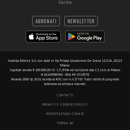
Cucina
ABBONATI
NEWSLETTER
Visibilia Editrice S.r.l.
con sede in Via Privata Giovannino De Grassi 12/12A, 20123
Milano.
Capitale sociale € 100.000,00 I.V. - C.F./P.IVA ed iscrizione alla C.C.I.A.A. di Milano
N.10269990965 - REA MI-2519578.
Novella 2000 © 2026. Iscritta al ROC con il n.37767. Tutti i diritti di proprietà
letteraria ed artistica riservati.
CONTATTI
PRIVACY E COOKIES POLICY
IMPOSTAZIONI COOKIE
TORNA SU