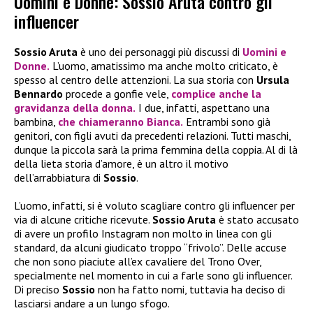
Uomini e Donne: Sossio Aruta contro gli
influencer
Sossio Aruta
è uno dei personaggi più discussi di
Uomini e
Donne
.
L’uomo, amatissimo ma anche molto criticato, è
spesso al centro delle attenzioni. La sua storia con
Ursula
Bennardo
procede a gonfie vele,
complice anche la
gravidanza della donna.
I due, infatti, aspettano una
bambina,
che chiameranno
Bianca
.
Entrambi sono già
genitori, con figli avuti da precedenti relazioni. Tutti maschi,
dunque la piccola sarà la prima femmina della coppia. Al di là
della lieta storia d’amore, è un altro il motivo
dell’arrabbiatura di
Sossio
.
L’uomo, infatti, si è voluto scagliare contro gli influencer per
via di alcune critiche ricevute.
Sossio Aruta
è stato accusato
di avere un profilo Instagram non molto in linea con gli
standard, da alcuni giudicato troppo “frivolo”. Delle accuse
che non sono piaciute all’ex cavaliere del Trono Over,
specialmente nel momento in cui a farle sono gli influencer.
Di preciso
Sossio
non ha fatto nomi, tuttavia ha deciso di
lasciarsi andare a un lungo sfogo.