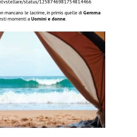
ashtvstellare/status/1258746981754814466
 mancano le lacrime, in primis quelle di
Gemma
uesti momenti a
Uomini e donne
.