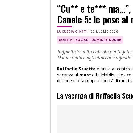
“Cu** e te*** ma…”, c
Canale 5: le pose al
LUCREZIA CIOTTI
|
30 LUGLIO 2026
GOSSIP
SOCIAL
UOMINI E DONNE
Raffaella Scuotto criticata per le foto
Donne replica agli attacchi e difende l
Raffaella Scuotto
è finita al centro 
vacanza al
mare
alle Maldive. L’ex co
difendendo la propria libertà di mostr
La vacanza di Raffaella Scu