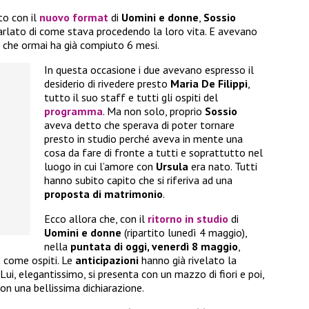
to con il
nuovo format
di
Uomini e donne
,
Sossio
rlato di come stava procedendo la loro vita. E avevano
 che ormai ha già compiuto 6 mesi.
In questa occasione i due avevano espresso il
desiderio di rivedere presto
Maria De Filippi
,
tutto il suo staff e tutti gli ospiti del
programma
. Ma non solo, proprio
Sossio
aveva detto che sperava di poter tornare
presto in studio perché aveva in mente una
cosa da fare di fronte a tutti e soprattutto nel
luogo in cui l’amore con
Ursula
era nato. Tutti
hanno subito capito che si riferiva ad una
proposta di matrimonio
.
Ecco allora che, con il
ritorno in studio
di
Uomini e donne
(ripartito lunedì 4 maggio),
nella
puntata di oggi, venerdì 8 maggio
,
a
come ospiti. Le
anticipazioni
hanno già rivelato la
ui, elegantissimo, si presenta con un mazzo di fiori e poi,
con una bellissima dichiarazione.