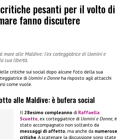
ritiche pesanti per il volto di
 mare fanno discutere
 al mare alle Maldive: l’ex corteggiatrice di Uomini e
a sua libertà.
delle critiche sui social dopo alcune foto della sua
rteggiatrice di
Uomini e Donne
ha risposto agli attacchi
arsi come vuole.
otto alle Maldive: è bufera social
Il
28esimo compleanno
di
Raffaella
Scuotto
, ex corteggiatrice di
Uomini e Donne
, è
stato accompagnato non soltanto da
messaggi di affetto
, ma anche da
numerose
critiche
. A scatenare la discussione sono state