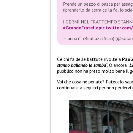
Prende un pezzo di pasta per assaggi
riprenderlo da terra ce la fa, lo sc
I GERMI NEL FRATTEMPO STANN
#GrandeFratello
pic.twitter.com
— anna🧃 (BeaLuzzi Stan) (@solar
C’è chi fa delle battute rivolte a
Paol
stanno ballando la samba
“. O ancora “
L
pubblico non ha preso molto bene il ge
Voi che cosa ne penate? Fatecelo sap
continuate a seguirci per non perdervi