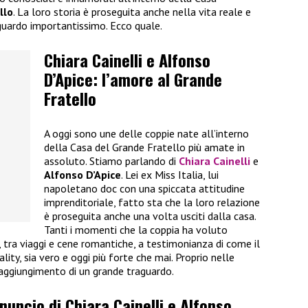
llo
. La loro storia è proseguita anche nella vita reale e
guardo importantissimo. Ecco quale.
Chiara Cainelli e Alfonso
D’Apice: l’amore al Grande
Fratello
A oggi sono une delle coppie nate all’interno
della Casa del Grande Fratello più amate in
assoluto. Stiamo parlando di
Chiara Cainelli
e
Alfonso D’Apice
. Lei ex Miss Italia, lui
napoletano doc con una spiccata attitudine
imprenditoriale, fatto sta che la loro relazione
è proseguita anche una volta usciti dalla casa.
Tanti i momenti che la coppia ha voluto
i, tra viaggi e cene romantiche, a testimonianza di come il
ality, sia vero e oggi più forte che mai. Proprio nelle
raggiungimento di un grande traguardo.
nnuncio di Chiara Cainelli e Alfonso