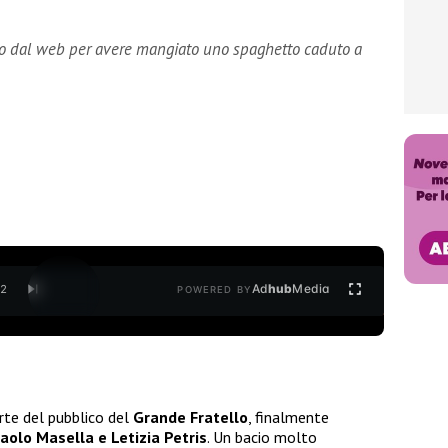
cato dal web per avere mangiato uno spaghetto caduto a
Ad
hub
Media
/
2
POWERED BY
rte del pubblico del
Grande Fratello
, finalmente
aolo Masella e Letizia Petris
. Un bacio molto