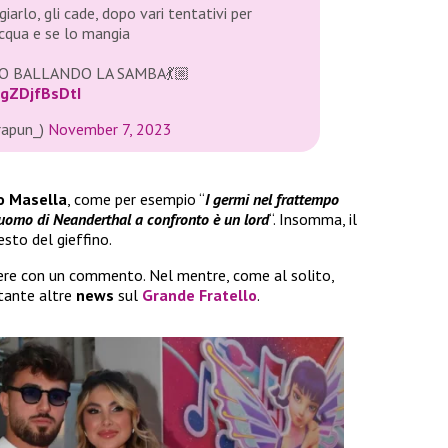
arlo, gli cade, dopo vari tentativi per
iacqua e se lo mangia
O BALLANDO LA SAMBA💃🏼
/gZDjfBsDtI
rapun_)
November 7, 2023
o Masella
, come per esempio “
I germi nel frattempo
’uomo di Neanderthal a confronto è un lord
“. Insomma, il
sto del gieffino.
ere con un commento. Nel mentre, come al solito,
 tante altre
news
sul
Grande Fratello
.