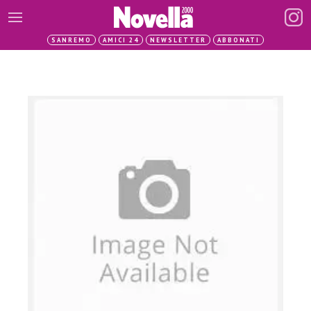
SANREMO
AMICI 24
NEWSLETTER
ABBONATI