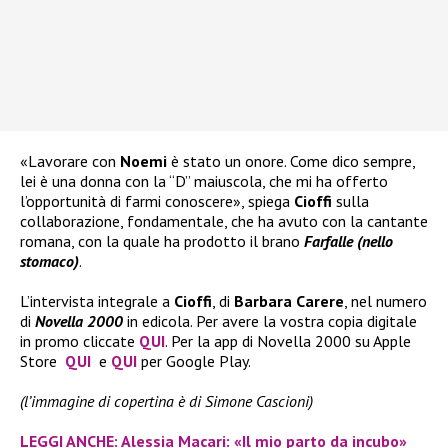
«Lavorare con
Noemi
è stato un onore. Come dico sempre,
lei è una donna con la “D” maiuscola, che mi ha offerto
l’opportunità di farmi conoscere», spiega
Cioffi
sulla
collaborazione, fondamentale, che ha avuto con la cantante
romana, con la quale ha prodotto il brano
Farfalle (nello
stomaco)
.
L’intervista integrale a
Cioffi
, di
Barbara Carere
, nel numero
di
Novella 2000
in edicola. Per avere la vostra copia digitale
in promo cliccate
QUI
. Per la app di Novella 2000 su Apple
Store
QUI
e
QUI
per Google Play.
(l’immagine di copertina è di Simone Cascioni)
LEGGI ANCHE: Alessia Macari: «Il mio parto da incubo»