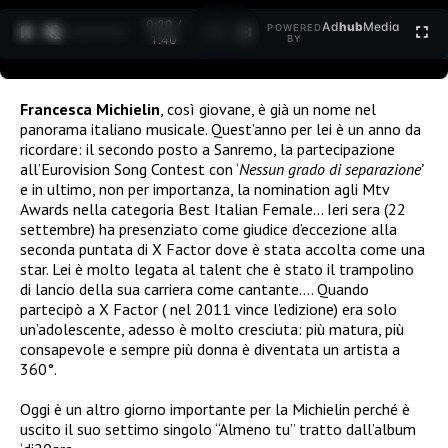
0:21 /
Ad
hub
Media
POWERED
1
/
2
1:40
BY
Francesca Michielin
, così giovane, è già un nome nel
panorama italiano musicale. Quest’anno per lei è un anno da
ricordare: il secondo posto a Sanremo, la partecipazione
all’Eurovision Song Contest con ‘
Nessun grado di separazione’
e in ultimo, non per importanza, la nomination agli Mtv
Awards nella categoria Best Italian Female… Ieri sera (22
settembre) ha presenziato come giudice d’eccezione alla
seconda puntata di X Factor dove è stata accolta come una
star. Lei è molto legata al talent che è stato il trampolino
di lancio della sua carriera come cantante…. Quando
partecipò a X Factor ( nel 2011 vince l’edizione) era solo
un’adolescente, adesso è molto cresciuta: più matura, più
consapevole e sempre più donna è diventata un artista a
360°.
Oggi è un altro giorno importante per la Michielin perché è
uscito il suo settimo singolo “Almeno tu” tratto dall’album