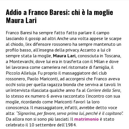
Addio a Franco Baresi: chi è la moglie
Maura Lari
Franco Baresi ha sempre fatto fatto parlare il campo
lasciando il gossip ad altri. Anche una volta appese le scarpe
al chiodo, l’ex difensore rossonero ha sempre mantenuto un
profilo basso, all’insegna della privacy. Accanto a lui c’è
sempre stata la moglie,
Maura Lari,
conosciuta in Toscana,
a Montevarchi, dove lui era in trasferta con il Milan e dove
lei lavorava come cameriera nel ristornate di famiglia, il
Piccolo Alleluja. Fu proprio il massaggiatore del club
rossonero, Paolo Mariconti, ad accorgersi che Franco aveva
occhi solo per quella ragazza bionda che serviva ai tavoli. In
un’intervista rilasciata qualche anno fa al
Corriere della Sera
,
lo stesso ex numero 6 aveva raccontato l’incontro con sua
moglie, ricordando come Mariconti favorì la loro
conoscenza. Il massaggiatore, infatti, avrebbe detto voce
alta:
“Signorina, per favore, serva prima lui, perché è il capitano”.
Da allora non si sono più lasciati. Il
matrimonio
è stato
celebrato il 10 settembre dell’1984.