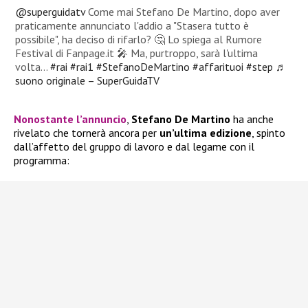
@superguidatv
Come mai Stefano De Martino, dopo aver
praticamente annunciato l'addio a "Stasera tutto è
possibile", ha deciso di rifarlo? 🤔 Lo spiega al Rumore
Festival di Fanpage.it 🎤 Ma, purtroppo, sarà l'ultima
volta…
#rai
#rai1
#StefanoDeMartino
#affarituoi
#step
♬
suono originale – SuperGuidaTV
Nonostante l’annuncio
,
Stefano De Martino
ha anche
rivelato che tornerà ancora per
un’ultima edizione
, spinto
dall’affetto del gruppo di lavoro e dal legame con il
programma: