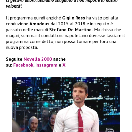
ci gestiva allora, abbiamo sbagliato a non imporre la nostra
volontà”.
Il programma quindi anziché
Gigi e Ross
ha visto poi alla
conduzione
Amadeus
dal 2015 al 2018 e in seguito è
passato nelle mani di
Stefano De Martino.
Ma chissà che
magari, semmai il conduttore napoletano dovesse lasciare il
programma come detto, non possa tornare per loro una
nuova proposta.
Seguite
Novella 2000
anche
su:
Facebook
,
Instagram
e
X
.