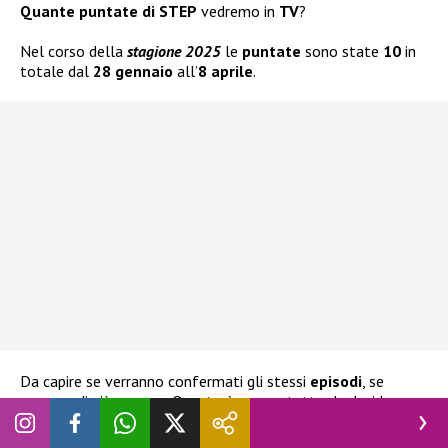
Quante puntate di STEP
vedremo in
TV
?
Nel corso della
stagione 2025
le
puntate
sono state
10
in
totale dal
28 gennaio
all’
8 aprile
.
Da capire se verranno confermati gli stessi
episodi
, se
saranno di più o meno. Questo è ancora tutto da decidere.
Non appena ci saranno novità però non esiteremo a