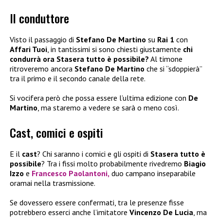
Il conduttore
Visto il passaggio di
Stefano De Martino
su
Rai 1
con
Affari Tuoi
, in tantissimi si sono chiesti giustamente
chi
condurrà ora Stasera tutto è possibile?
Al timone
ritroveremo ancora
Stefano De Martino
che si “sdoppierà”
tra il primo e il secondo canale della rete.
Si vocifera però che possa essere l’ultima edizione con
De
Martino
, ma staremo a vedere se sarà o meno così.
Cast, comici e ospiti
E il
cast
? Chi saranno i comici e gli ospiti di
Stasera tutto è
possibile
? Tra i fissi molto probabilmente rivedremo
Biagio
Izzo
e
Francesco Paolantoni
,
duo campano inseparabile
oramai nella trasmissione.
Se dovessero essere confermati, tra le presenze fisse
potrebbero esserci anche l’imitatore
Vincenzo De Lucia
, ma