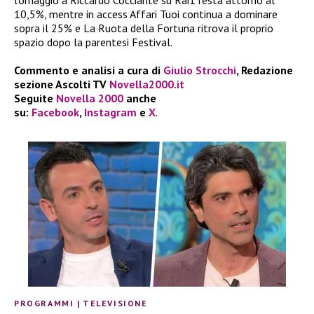
l’omaggio a Riccardo Cocciante su Rai1 resta attorno al
10,5%, mentre in access Affari Tuoi continua a dominare
sopra il 25% e La Ruota della Fortuna ritrova il proprio
spazio dopo la parentesi Festival.
Commento e analisi a cura di
Giulio Strocchi
, Redazione
sezione Ascolti TV
Novella2000.it
Seguite
Novella 2000
anche
su:
Facebook
,
Instagram
e
X
.
PROGRAMMI
|
TELEVISIONE